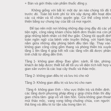
+ Bán và giới thiệu sản phẩm thuốc đông y.
Không giống với bất kì một dự án nào chúng tôi đã t
trước đó. Toàn bộ kinh phí từ khi xây dựng đến hoạt độ
các cá nhân và tổ chức quyên góp. Cứ thế công trình 
thiện bằng sự chung tay của tất cả mọi người.
Để tạo nên một nơi không những đáp ứng đầy đủ các yê
tiện nghi, công năng khám chữa bệnh đơn thuần mà còn ph
giúp những bệnh nhân có thể thư giãn. Chúng tôi quyết địn
toàn ngôn ngữ của bệnh viện truyền thống, với hành làn
nằm giữa những dãy phòng bệnh đều tăm tắp. Thay vào đ
không gian công cộng gồm thang và phòng thiền trà xuyê
tầng 1 lên tầng 4 giúp kết nối các tầng vốn đã được phân
tính chất từ động đến tĩnh.
Tầng 1- không gian động- Bao gồm: sảnh, lễ tân, phòng
khách ăn bếp được thiết kế để tối ưu về diện tích kết hợp 
gian sân vườn là các loại cây thuốc và thảo mộc.
Tầng 2- không gian điều trị và lưu trú cho nữ
Tầng 3- Không gian điều trị và lưu trú cho nam
Tầng 4- không gian tĩnh – khu vực thiền trà và thiền định
các tầng dưới phương pháp đông y giúp chữa thân thì đây
gian chữa tâm- giúp vỗ về tâm hồn. Giữa không gian thoa
mùi thảo mộc, vang vọng tiếng chuông chùa, con người
thả lòng và điều trị từ tận sâu trong tâm trí.