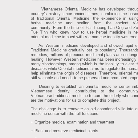
---------------------------------------------------
Vietnamese Oriental Medicine has developed throug
country's history since ancient times, combining the basic
of traditional Oriental Medicine, the experience in using
herbal medicine and healing from the ancient Vi
community. From the time of Hai Thuong Lan Ong and Ze
Tue Tinh who knew how to use herbal medicine in hea
oriental medicine imbued with Vietnamese identity was crea
As Western medicine developed and showed rapid eff
Traditional Medicine gradually lost its popularity. Thousand
remedies, millions of precious medicinal plants are no longe
healing. However, Western medicine has been increasingly 
many shortcomings, among which is the inability to clear th
diseases while Oriental medicine aims to regulate the huma
help eliminate the origin of diseases. Therefore, oriental m
still valuable and needs to be preserved and promoted prope
Desiring to establish an oriental medicine center imb
Vietnamese identity, contributing to the communit
Vietnamese traditional medicine to cure the elderly who cann
are the motivations for us to complete this project.
The challenge is to renovate an old abandoned villa into an
medicine center with the full functions:
+ Organize medical examination and treatment
+ Plant and preserve medicinal plants