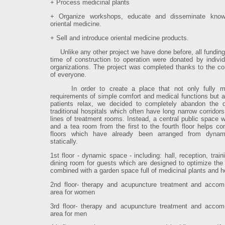
+ Process medicinal plants
+ Organize workshops, educate and disseminate know
oriental medicine.
+ Sell and introduce oriental medicine products.
Unlike any other project we have done before, all funding
time of construction to operation were donated by indivi
organizations. The project was completed thanks to the con
of everyone.
In order to create a place that not only fully m
requirements of simple comfort and medical functions but a
patients relax, we decided to completely abandon the 
traditional hospitals which often have long narrow corridor
lines of treatment rooms. Instead, a central public space wi
and a tea room from the first to the fourth floor helps co
floors which have already been arranged from dynami
statically.
1st floor - dynamic space - including: hall, reception, trai
dining room for guests which are designed to optimize the
combined with a garden space full of medicinal plants and h
2nd floor- therapy and acupuncture treatment and acco
area for women
3rd floor- therapy and acupuncture treatment and acco
area for men