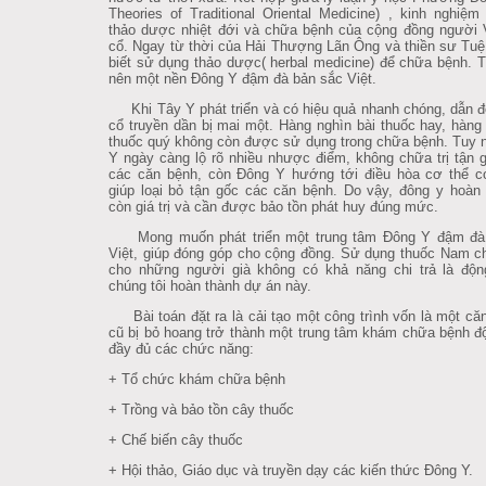
Theories of Traditional Oriental Medicine)
, kinh nghiệm
thảo dược nhiệt đới và chữa bệnh của cộng đồng người 
cổ. Ngay từ thời của Hải Thượng Lãn Ông và thiền sư Tuệ
biết sử dụng thảo dược( herbal medicine) để chữa bệnh. T
nên một nền Đông Y đậm đà bản sắc Việt.
Khi Tây Y phát triển và có hiệu quả nhanh chóng, dẫn 
cổ truyền dần bị mai một. Hàng nghìn bài thuốc hay, hàng 
thuốc quý không còn được sử dụng trong chữa bệnh. Tuy 
Y ngày càng lộ rõ nhiều nhược điểm, không chữa trị tận
các căn bệnh, còn Đông Y hướng tới điều hòa cơ thể c
giúp loại bỏ tận gốc các căn bệnh. Do vậy, đông y hoàn
còn giá trị và cần được bảo tồn phát huy đúng mức.
Mong muốn phát triển một trung tâm Đông Y đậm đà
Việt, giúp đóng góp cho cộng đồng. Sử dụng thuốc Nam 
cho những người già không có khả năng chi trả là độn
chúng tôi hoàn thành dự án này.
Bài toán đặt ra là cải tạo một công trình vốn là một căn
cũ bị bỏ hoang trở thành một trung tâm khám chữa bệnh đ
đầy đủ các chức năng:
+ Tổ chức khám chữa bệnh
+ Trồng và bảo tồn cây thuốc
+ Chế biến cây thuốc
+ Hội thảo, Giáo dục và truyền dạy các kiến thức Đông Y.