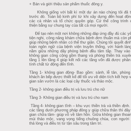
+ Bán và giới thiệu sản phẩm thuốc đông y.
Không giống với bất kì một dự án nào chúng tôi đã t
trước đó. Toàn bộ kinh phí từ khi xây dựng đến hoạt độ
các cá nhân và tổ chức quyên góp. Cứ thế công trình 
thiện bằng sự chung tay của tất cả mọi người.
Để tạo nên một nơi không những đáp ứng đầy đủ các yê
tiện nghi, công năng khám chữa bệnh đơn thuần mà còn ph
giúp những bệnh nhân có thể thư giãn. Chúng tôi quyết địn
toàn ngôn ngữ của bệnh viện truyền thống, với hành làn
nằm giữa những dãy phòng bệnh đều tăm tắp. Thay vào đ
không gian công cộng gồm thang và phòng thiền trà xuyê
tầng 1 lên tầng 4 giúp kết nối các tầng vốn đã được phân
tính chất từ động đến tĩnh.
Tầng 1- không gian động- Bao gồm: sảnh, lễ tân, phòng
khách ăn bếp được thiết kế để tối ưu về diện tích kết hợp 
gian sân vườn là các loại cây thuốc và thảo mộc.
Tầng 2- không gian điều trị và lưu trú cho nữ
Tầng 3- Không gian điều trị và lưu trú cho nam
Tầng 4- không gian tĩnh – khu vực thiền trà và thiền định
các tầng dưới phương pháp đông y giúp chữa thân thì đây
gian chữa tâm- giúp vỗ về tâm hồn. Giữa không gian thoa
mùi thảo mộc, vang vọng tiếng chuông chùa, con người
thả lòng và điều trị từ tận sâu trong tâm trí.