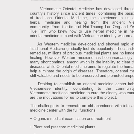
---------------------------------------------------
Vietnamese Oriental Medicine has developed throug
country's history since ancient times, combining the basic
of traditional Oriental Medicine, the experience in using
herbal medicine and healing from the ancient Vi
community. From the time of Hai Thuong Lan Ong and Ze
Tue Tinh who knew how to use herbal medicine in hea
oriental medicine imbued with Vietnamese identity was crea
As Western medicine developed and showed rapid eff
Traditional Medicine gradually lost its popularity. Thousand
remedies, millions of precious medicinal plants are no longe
healing. However, Western medicine has been increasingly 
many shortcomings, among which is the inability to clear th
diseases while Oriental medicine aims to regulate the huma
help eliminate the origin of diseases. Therefore, oriental m
still valuable and needs to be preserved and promoted prope
Desiring to establish an oriental medicine center imb
Vietnamese identity, contributing to the communit
Vietnamese traditional medicine to cure the elderly who cann
are the motivations for us to complete this project.
The challenge is to renovate an old abandoned villa into an
medicine center with the full functions:
+ Organize medical examination and treatment
+ Plant and preserve medicinal plants