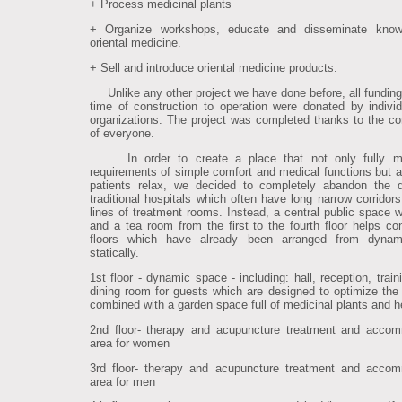
+ Process medicinal plants
+ Organize workshops, educate and disseminate know
oriental medicine.
+ Sell and introduce oriental medicine products.
Unlike any other project we have done before, all funding
time of construction to operation were donated by indivi
organizations. The project was completed thanks to the con
of everyone.
In order to create a place that not only fully m
requirements of simple comfort and medical functions but a
patients relax, we decided to completely abandon the 
traditional hospitals which often have long narrow corridor
lines of treatment rooms. Instead, a central public space wi
and a tea room from the first to the fourth floor helps co
floors which have already been arranged from dynami
statically.
1st floor - dynamic space - including: hall, reception, trai
dining room for guests which are designed to optimize the
combined with a garden space full of medicinal plants and h
2nd floor- therapy and acupuncture treatment and acco
area for women
3rd floor- therapy and acupuncture treatment and acco
area for men