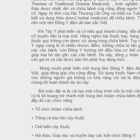
Theories of Traditional Oriental Medicine)
, kinh nghiệm
thảo dược nhiệt đới và chữa bệnh của cộng đồng người 
cổ. Ngay từ thời của Hải Thượng Lãn Ông và thiền sư Tuệ
biết sử dụng thảo dược( herbal medicine) để chữa bệnh. T
nên một nền Đông Y đậm đà bản sắc Việt.
Khi Tây Y phát triển và có hiệu quả nhanh chóng, dẫn 
cổ truyền dần bị mai một. Hàng nghìn bài thuốc hay, hàng 
thuốc quý không còn được sử dụng trong chữa bệnh. Tuy 
Y ngày càng lộ rõ nhiều nhược điểm, không chữa trị tận
các căn bệnh, còn Đông Y hướng tới điều hòa cơ thể c
giúp loại bỏ tận gốc các căn bệnh. Do vậy, đông y hoàn
còn giá trị và cần được bảo tồn phát huy đúng mức.
Mong muốn phát triển một trung tâm Đông Y đậm đà
Việt, giúp đóng góp cho cộng đồng. Sử dụng thuốc Nam 
cho những người già không có khả năng chi trả là độn
chúng tôi hoàn thành dự án này.
Bài toán đặt ra là cải tạo một công trình vốn là một căn
cũ bị bỏ hoang trở thành một trung tâm khám chữa bệnh đ
đầy đủ các chức năng:
+ Tổ chức khám chữa bệnh
+ Trồng và bảo tồn cây thuốc
+ Chế biến cây thuốc
+ Hội thảo, Giáo dục và truyền dạy các kiến thức Đông Y.