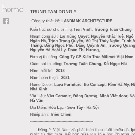
TRUNG TAM DONG Y
Công ty thiết kế:
LANDMAK ARCHITECTURE
Kiến trúc sư chủ trì :
Tạ Tiến Vĩnh, Trương Tuấn Chung
Nhóm cộng sự :
Lại Hùng Quyết, Nguyễn Khắc Tuệ, Ngô 
Ngân Hà, Trịnh Trọng Quyền, Vũ Thị Thúy Ngân, Trịnh 
Thắng, Đặng Ngọc Phú, Đặng Quỳnh An, Trương Quang
Nguyễn Hà Hoài Ly, Đoàn Thị Hương,
Đơn vị thi công:
Công Ty CP Kiến Trúc
Milimet Việt Nam
Giám sát thi công
: Trương Tuấn Chung, Đỗ Ngọc Hải
Năm thiết kế :
2018
Năm hoàn thiện :
2021
Home Decor:
Lava Furniture
, Bo Concept, Rèm Hà My, Nộ
Nhà Xinh
Vật Liệu
: Viet Ceramic, Đông Dương, Minh Việt door, Nộ
Hà Vân
Địa Điểm:
Hòa Lạc - Sơn Tây - Hà Nội
Nhiếp ảnh:
Triệu Chiến
----------------------------------------------------
Đông Y Việt Nam đã phát triển theo suốt chiều dài lịc
nước từ thời xưa. Kết hợp giữa lý luận y học Phương Đô