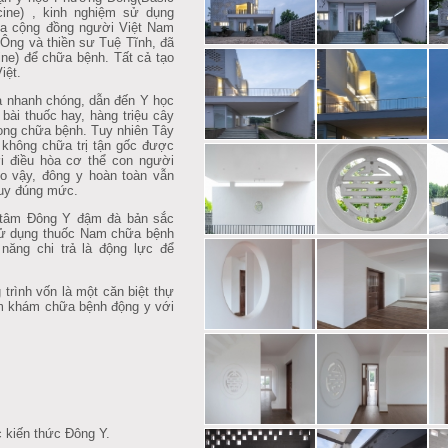
cine)
, kinh nghiệm sử dụng
ủa cộng đồng người Việt Nam
Ông và thiền sư Tuệ Tĩnh, đã
ine) để chữa bệnh. Tất cả tạo
iệt.
 nhanh chóng, dẫn đến Y học
bài thuốc hay, hàng triệu cây
ong chữa bệnh. Tuy nhiên Tây
 không chữa trị tận gốc được
i điều hòa cơ thể con người
Do vậy, đông y hoàn toàn vẫn
huy đúng mức.
tâm Đông Y đậm đà bản sắc
Sử dụng thuốc Nam chữa bệnh
năng chi trả là động lực để
trình vốn là một căn biệt thự
âm khám chữa bệnh động y với
c kiến thức Đông Y.