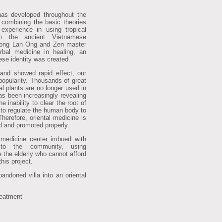
 developed throughout the
, combining the basic theories
 experience in using tropical
m the ancient Vietnamese
uong Lan Ong and Zen master
al medicine in healing, an
se identity was created.
d showed rapid effect, our
 popularity. Thousands of great
al plants are no longer used in
s been increasingly revealing
inability to clear the root of
 to regulate the human body to
Therefore, oriental medicine is
ed and promoted properly.
medicine center imbued with
g to the community, using
e the elderly who cannot afford
his project.
andoned villa into an oriental
reatment