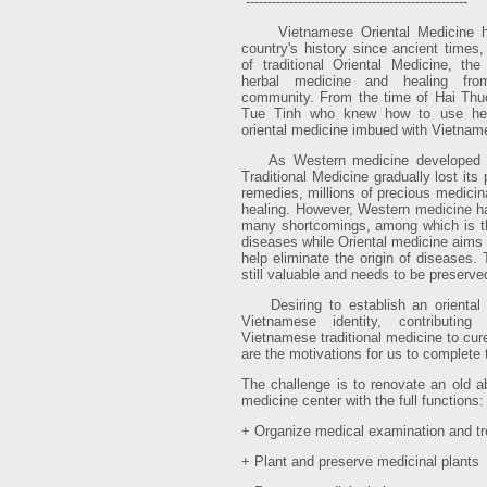
---------------------------------------------------
Vietnamese Oriental Medicine has
country's history since ancient times
of traditional Oriental Medicine, the
herbal medicine and healing fro
community. From the time of Hai Th
Tue Tinh who knew how to use herb
oriental medicine imbued with Vietname
As Western medicine developed an
Traditional Medicine gradually lost its
remedies, millions of precious medicin
healing. However, Western medicine ha
many shortcomings, among which is the 
diseases while Oriental medicine aims
help eliminate the origin of diseases. 
still valuable and needs to be preserv
Desiring to establish an oriental 
Vietnamese identity, contributin
Vietnamese traditional medicine to cur
are the motivations for us to complete t
The challenge is to renovate an old ab
medicine center with the full functions:
+ Organize medical examination and t
+ Plant and preserve medicinal plants