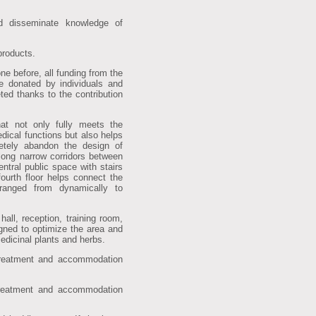
d disseminate knowledge of
products.
 before, all funding from the
re donated by individuals and
ted thanks to the contribution
 not only fully meets the
dical functions but also helps
etely abandon the design of
 long narrow corridors between
entral public space with stairs
fourth floor helps connect the
ranged from dynamically to
hall, reception, training room,
gned to optimize the area and
edicinal plants and herbs.
treatment and accommodation
treatment and accommodation