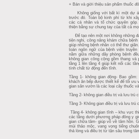
+ Bán và giới thiệu sản phẩm thuốc đô
Không giống với bất kì một dự án 
trước đó. Toàn bộ kinh phí từ khi x
các cá nhân và tổ chức quyên góp.
thiện bằng sự chung tay của tất cả mọ
Để tạo nên một nơi không những đá
tiện nghi, công năng khám chữa bệnh 
giúp những bệnh nhân có thể thư giãn.
toàn ngôn ngữ của bệnh viện truyền 
nằm giữa những dãy phòng bệnh đều 
không gian công cộng gồm thang và p
tầng 1 lên tầng 4 giúp kết nối các t
tính chất từ động đến tĩnh.
Tầng 1- không gian động- Bao gồm: s
khách ăn bếp được thiết kế để tối ưu 
gian sân vườn là các loại cây thuốc v
Tầng 2- không gian điều trị và lưu trú 
Tầng 3- Không gian điều trị và lưu trú
Tầng 4- không gian tĩnh – khu vực thi
các tầng dưới phương pháp đông y giú
gian chữa tâm- giúp vỗ về tâm hồn. G
mùi thảo mộc, vang vọng tiếng chu
thả lòng và điều trị từ tận sâu trong tâm