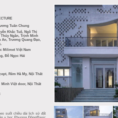
ECTURE
Trương Tuấn Chung
yễn Khắc Tuệ, Ngô Thị
 Thúy Ngân, Trịnh Minh
 An, Trương Quang Đạo,
g,
úc
Milimet Việt Nam
g, Đỗ Ngọc Hải
cept, Rèm Hà My, Nội Thất
 Minh Việt door, Nội Thất
i
 suốt chiều dài lịch sử đất
uận y học Phương Đông(
Basic