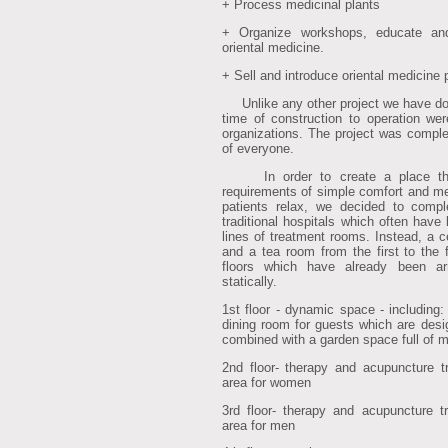
+ Process medicinal plants
+ Organize workshops, educate an
oriental medicine.
+ Sell and introduce oriental medicine 
Unlike any other project we have done
time of construction to operation we
organizations. The project was comple
of everyone.
In order to create a place that
requirements of simple comfort and me
patients relax, we decided to compl
traditional hospitals which often have
lines of treatment rooms. Instead, a c
and a tea room from the first to the 
floors which have already been ar
statically.
1st floor - dynamic space - including: 
dining room for guests which are desi
combined with a garden space full of m
2nd floor- therapy and acupuncture 
area for women
3rd floor- therapy and acupuncture 
area for men