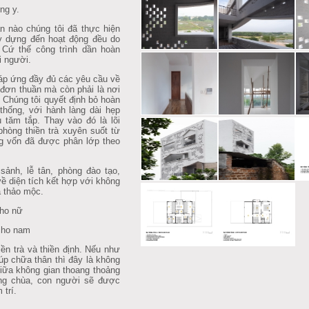
ng y.
nào chúng tôi đã thực hiện
ây dựng đến hoạt động đều do
 Cứ thế công trình dần hoàn
i người.
p ứng đầy đủ các yêu cầu về
đơn thuần mà còn phải là nơi
 Chúng tôi quyết định bỏ hoàn
thống, với hành làng dài hẹp
tăm tắp. Thay vào đó là lõi
hòng thiền trà xuyên suốt từ
ầng vốn đã được phân lớp theo
ảnh, lễ tân, phòng đào tạo,
về diện tích kết hợp với không
à thảo mộc.
cho nữ
 cho nam
ền trà và thiền định. Nếu như
p chữa thân thì đây là không
iữa không gian thoang thoảng
ông chùa, con người sẽ được
 trí.