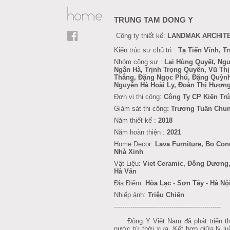
TRUNG TAM DONG Y
Công ty thiết kế:
LANDMAK ARCHIT
Kiến trúc sư chủ trì :
Tạ Tiến Vĩnh, 
Nhóm cộng sự :
Lại Hùng Quyết, Ngu
Ngân Hà, Trịnh Trọng Quyền, Vũ Thị
Thắng, Đặng Ngọc Phú, Đặng Quỳnh
Nguyễn Hà Hoài Ly, Đoàn Thị Hươn
Đơn vị thi công:
Công Ty CP Kiến Tr
Giám sát thi công
: Trương Tuấn Chun
Năm thiết kế :
2018
Năm hoàn thiện :
2021
Home Decor:
Lava Furniture
, Bo Con
Nhà Xinh
Vật Liệu
: Viet Ceramic, Đông Dương,
Hà Vân
Địa Điểm:
Hòa Lạc - Sơn Tây - Hà Nộ
Nhiếp ảnh:
Triệu Chiến
----------------------------------------------------
Đông Y Việt Nam đã phát triển theo
nước từ thời xưa. Kết hợp giữa lý l