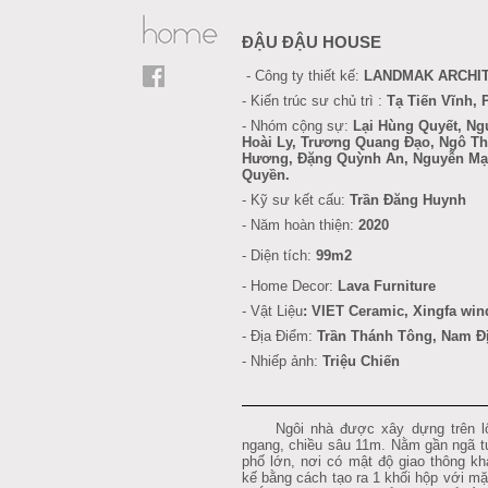
ĐẬU ĐẬU HOUSE
- Công ty thiết kế:
LANDMAK ARCHI
- Kiến trúc sư chủ trì :
Tạ Tiến Vĩnh,
- Nhóm cộng sự:
Lại Hùng Quyết, Ng
Hoài Ly,
Trương Quang Đạo,
Ngô Th
Hương, Đặng Quỳnh An, Nguyễn Mạn
Quyền.
- Kỹ sư kết cấu
:
Trần Đăng Huynh
- Năm hoàn thiện:
2020
- Diện tích:
99m2
- Home Decor:
Lava Furniture
-
Vật Liệu
:
VIET Ceramic, Xingfa wi
- Địa Điểm:
Trần Thánh Tông, Nam 
- Nhiếp ảnh:
Triệu Chiến
Ngôi nhà được xây dựng trên lô 
ngang, chiều sâu 11m. Nằm gần ngã t
phố lớn, nơi có mật độ giao thông khá
kế bằng cách tạo ra 1 khối hộp với mặt