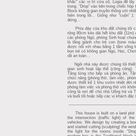
khắc" các vị trí cửa sổ, Logia để lấ
trong. “Drop” vào bên trong chiếc hộp 
Block không gian truyền thống với nhi
hiên trong lõi... Giống như “cuộn” 1
đứng...
Phía đáy của khu đất chúng tôi cắt 
rộng 90cm kéo dài hết khu đất (11m) 
các phòng Ngủ, phòng Sinh hoạt chun
là tầng giành cho trẻ con (tone màu
được nối với nhau bằng 1 tấm võng l
bọn trẻ có không gian Ngủ, Học, Chơi 
rất an toàn…
Ngôi nhà này được chúng tôi thiết 
gian sinh hoạt tập thể (công cộng).
Tầng lửng cho bếp và phòng ăn, Tầng
chức năng (phòng thờ, làm việc, phòn
được thiết kế 1 khu vườn nhiệt đới n
phòng làm việc và phòng thờ với không
cũng là nơi để chủ nhà Uống trà và 
và buổi tối hoặc tiếp các vị khách đặc 
-------------------------------------------------------
This house is built on a land plot 
the intersection (traffic light) of t
vehicles. We design by creating a box
and started cutting (sculpting) the win
the light for the rooms inside. "Dro
modern box is the Traditional block 