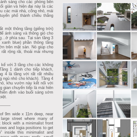
y ánh sáng cho các phòng bên
tối giản và hiện đại này là các
ều các mái nhà, cổng nhỏ, mái
 tuyến phố thành chiều thẳng
một thông tầng (giếng trời)
để ánh sáng và thông gió cho
g…ở phía sau. Tại sàn tầng 3
 xanh blue) phần thông tầng
ớn trên mặt sàn. Nó giúp cho
rất rộng rãi, thoải mái nhưng
kế với 3 tầng cho các không
 Tầng 1 dành cho tiếp khách,
 4 là tầng với rất rất nhiều
g ngủ nhỏ cho khách). Tầng 4
hỏ, khu vườn này kết nối với
 gian chuyển tiếp là mái hiên
Thiền định vào buổi sáng sớm
biệt.
---------
of 9m wide x 11m deep, near
he large street where many of
 block with a minimalist front
dows and logia positions to get
p" inside this minimalist and
space with many roofs, small