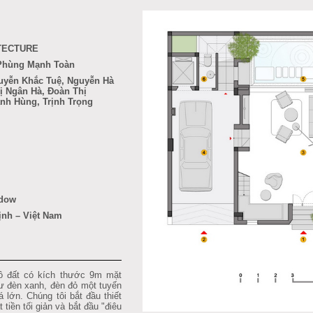
TECTURE
 Phùng Mạnh Toàn
uyễn Khắc Tuệ, Nguyễn Hà
ị Ngân Hà, Đoàn Thị
h Hùng, Trịnh Trọng
ndow
Định
– Việt Nam
đất có kích thước 9m mặt
ư đèn xanh, đèn đỏ một tuyến
 lớn. Chúng tôi bắt đầu thiết
 tiền tối giản và bắt đầu "điêu