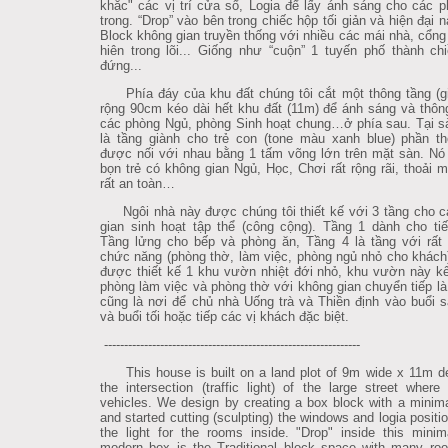
khắc" các vị trí cửa sổ, Logia để lấy ánh sáng cho các 
trong. “Drop” vào bên trong chiếc hộp tối giản và hiện đại n
Block không gian truyền thống với nhiều các mái nhà, cổng
hiên trong lõi... Giống như “cuộn” 1 tuyến phố thành ch
đứng...
Phía đáy của khu đất chúng tôi cắt một thông tầng (gi
rộng 90cm kéo dài hết khu đất (11m) để ánh sáng và thôn
các phòng Ngủ, phòng Sinh hoạt chung…ở phía sau. Tại s
là tầng giành cho trẻ con (tone màu xanh blue) phần t
được nối với nhau bằng 1 tấm võng lớn trên mặt sàn. Nó
bọn trẻ có không gian Ngủ, Học, Chơi rất rộng rãi, thoải 
rất an toàn…
Ngôi nhà này được chúng tôi thiết kế với 3 tầng cho c
gian sinh hoạt tập thể (công cộng). Tầng 1 dành cho ti
Tầng lửng cho bếp và phòng ăn, Tầng 4 là tầng với rất 
chức năng (phòng thờ, làm việc, phòng ngủ nhỏ cho khách
được thiết kế 1 khu vườn nhiệt đới nhỏ, khu vườn này kế
phòng làm việc và phòng thờ với không gian chuyển tiếp là
cũng là nơi để chủ nhà Uống trà và Thiền định vào buổi
và buổi tối hoặc tiếp các vị khách đặc biệt.
----------------------------------------------------------------
This house is built on a land plot of 9m wide x 11m d
the intersection (traffic light) of the large street wher
vehicles. We design by creating a box block with a minimal
and started cutting (sculpting) the windows and logia positi
the light for the rooms inside. "Drop" inside this minim
modern box is the Traditional block space with many roo