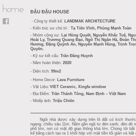
ĐẬU ĐẬU HOUSE
- Công ty thiết kế:
LANDMAK ARCHITECTURE
- Kiến trúc sư chủ trì :
Tạ Tiến Vĩnh, Phùng Mạnh Toàn
- Nhóm cộng sự:
Lại Hùng Quyết, Nguyễn Khắc Tuệ, Ngu
Hoài Ly,
Trương Quang Đạo,
Ngô Thị Ngân Hà, Đoàn Th
Hương, Đặng Quỳnh An, Nguyễn Mạnh Hùng, Trịnh Trọ
Quyền.
- Kỹ sư kết cấu
:
Trần Đăng Huynh
- Năm hoàn thiện:
2020
- Diện tích:
99m2
- Home Decor:
Lava Furniture
-
Vật Liệu
:
VIET Ceramic, Xingfa window
- Địa Điểm:
Trần Thánh Tông, Nam Định
– Việt Nam
- Nhiếp ảnh:
Triệu Chiến
Ngôi nhà được xây dựng trên lô đất có kích thướ
ngang, chiều sâu 11m. Nằm gần ngã tư đèn xanh, đèn đỏ 
phố lớn, nơi có mật độ giao thông khá lớn. Chúng tôi bắt 
kế bằng cách tạo ra 1 khối hộp với mặt tiền tối giản và bắt 