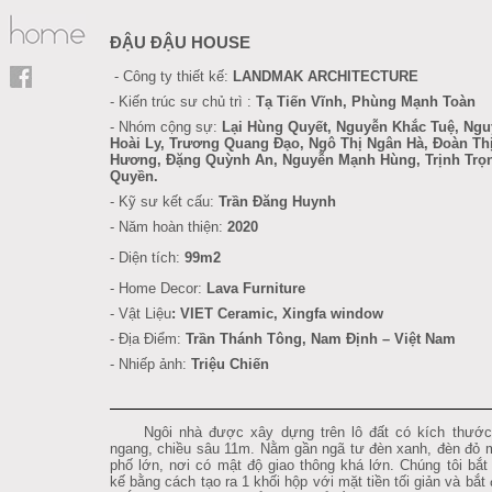
ĐẬU ĐẬU HOUSE
- Công ty thiết kế:
LANDMAK ARCHITECTURE
- Kiến trúc sư chủ trì :
Tạ Tiến Vĩnh, Phùng Mạnh Toàn
- Nhóm cộng sự:
Lại Hùng Quyết, Nguyễn Khắc Tuệ, Ngu
Hoài Ly,
Trương Quang Đạo,
Ngô Thị Ngân Hà, Đoàn Th
Hương, Đặng Quỳnh An, Nguyễn Mạnh Hùng, Trịnh Trọ
Quyền.
- Kỹ sư kết cấu
:
Trần Đăng Huynh
- Năm hoàn thiện:
2020
- Diện tích:
99m2
- Home Decor:
Lava Furniture
-
Vật Liệu
:
VIET Ceramic, Xingfa window
- Địa Điểm:
Trần Thánh Tông, Nam Định
– Việt Nam
- Nhiếp ảnh:
Triệu Chiến
Ngôi nhà được xây dựng trên lô đất có kích thướ
ngang, chiều sâu 11m. Nằm gần ngã tư đèn xanh, đèn đỏ 
phố lớn, nơi có mật độ giao thông khá lớn. Chúng tôi bắt 
kế bằng cách tạo ra 1 khối hộp với mặt tiền tối giản và bắt 