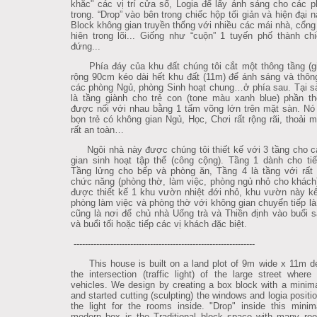
khắc" các vị trí cửa sổ, Logia để lấy ánh sáng cho các 
trong. “Drop” vào bên trong chiếc hộp tối giản và hiện đại n
Block không gian truyền thống với nhiều các mái nhà, cổng
hiên trong lõi... Giống như “cuộn” 1 tuyến phố thành ch
đứng...
Phía đáy của khu đất chúng tôi cắt một thông tầng (gi
rộng 90cm kéo dài hết khu đất (11m) để ánh sáng và thôn
các phòng Ngủ, phòng Sinh hoạt chung…ở phía sau. Tại s
là tầng giành cho trẻ con (tone màu xanh blue) phần t
được nối với nhau bằng 1 tấm võng lớn trên mặt sàn. Nó
bọn trẻ có không gian Ngủ, Học, Chơi rất rộng rãi, thoải 
rất an toàn…
Ngôi nhà này được chúng tôi thiết kế với 3 tầng cho c
gian sinh hoạt tập thể (công cộng). Tầng 1 dành cho ti
Tầng lửng cho bếp và phòng ăn, Tầng 4 là tầng với rất 
chức năng (phòng thờ, làm việc, phòng ngủ nhỏ cho khách
được thiết kế 1 khu vườn nhiệt đới nhỏ, khu vườn này kế
phòng làm việc và phòng thờ với không gian chuyển tiếp là
cũng là nơi để chủ nhà Uống trà và Thiền định vào buổi
và buổi tối hoặc tiếp các vị khách đặc biệt.
----------------------------------------------------------------
This house is built on a land plot of 9m wide x 11m d
the intersection (traffic light) of the large street wher
vehicles. We design by creating a box block with a minimal
and started cutting (sculpting) the windows and logia positi
the light for the rooms inside. "Drop" inside this minim
modern box is the Traditional block space with many roo