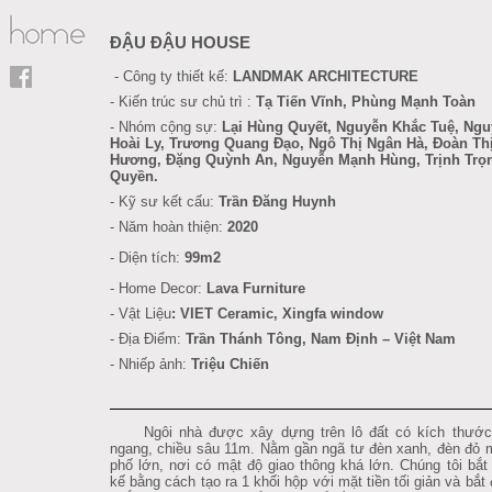
ĐẬU ĐẬU HOUSE
- Công ty thiết kế:
LANDMAK ARCHITECTURE
- Kiến trúc sư chủ trì :
Tạ Tiến Vĩnh, Phùng Mạnh Toàn
- Nhóm cộng sự:
Lại Hùng Quyết, Nguyễn Khắc Tuệ, Ngu
Hoài Ly,
Trương Quang Đạo,
Ngô Thị Ngân Hà, Đoàn Th
Hương, Đặng Quỳnh An, Nguyễn Mạnh Hùng, Trịnh Trọ
Quyền.
- Kỹ sư kết cấu
:
Trần Đăng Huynh
- Năm hoàn thiện:
2020
- Diện tích:
99m2
- Home Decor:
Lava Furniture
-
Vật Liệu
:
VIET Ceramic, Xingfa window
- Địa Điểm:
Trần Thánh Tông, Nam Định
– Việt Nam
- Nhiếp ảnh:
Triệu Chiến
Ngôi nhà được xây dựng trên lô đất có kích thướ
ngang, chiều sâu 11m. Nằm gần ngã tư đèn xanh, đèn đỏ 
phố lớn, nơi có mật độ giao thông khá lớn. Chúng tôi bắt 
kế bằng cách tạo ra 1 khối hộp với mặt tiền tối giản và bắt 