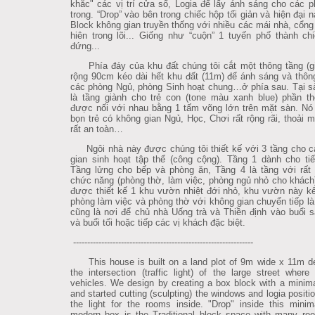
khắc" các vị trí cửa sổ, Logia để lấy ánh sáng cho các 
trong. “Drop” vào bên trong chiếc hộp tối giản và hiện đại n
Block không gian truyền thống với nhiều các mái nhà, cổng
hiên trong lõi... Giống như “cuộn” 1 tuyến phố thành ch
đứng...
Phía đáy của khu đất chúng tôi cắt một thông tầng (gi
rộng 90cm kéo dài hết khu đất (11m) để ánh sáng và thôn
các phòng Ngủ, phòng Sinh hoạt chung…ở phía sau. Tại s
là tầng giành cho trẻ con (tone màu xanh blue) phần t
được nối với nhau bằng 1 tấm võng lớn trên mặt sàn. Nó
bọn trẻ có không gian Ngủ, Học, Chơi rất rộng rãi, thoải 
rất an toàn…
Ngôi nhà này được chúng tôi thiết kế với 3 tầng cho c
gian sinh hoạt tập thể (công cộng). Tầng 1 dành cho ti
Tầng lửng cho bếp và phòng ăn, Tầng 4 là tầng với rất 
chức năng (phòng thờ, làm việc, phòng ngủ nhỏ cho khách
được thiết kế 1 khu vườn nhiệt đới nhỏ, khu vườn này kế
phòng làm việc và phòng thờ với không gian chuyển tiếp là
cũng là nơi để chủ nhà Uống trà và Thiền định vào buổi
và buổi tối hoặc tiếp các vị khách đặc biệt.
----------------------------------------------------------------
This house is built on a land plot of 9m wide x 11m d
the intersection (traffic light) of the large street wher
vehicles. We design by creating a box block with a minimal
and started cutting (sculpting) the windows and logia positi
the light for the rooms inside. "Drop" inside this minim
modern box is the Traditional block space with many roo