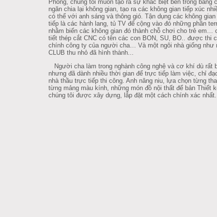
Phòng, chúng tôi muốn tạo ra sự khác biệt bên trong bằng 
ngăn chia lại không gian, tạo ra các không gian tiếp xúc nhi
có thể với anh sáng và thông gió. Tận dụng các không gia
tiếp là các hành lang, tủ TV để cộng vào đó những phần ter
nhằm biến các không gian đó thành chỗ chơi cho trẻ em… 
tiết thép cắt CNC có tên các con BON, SU, BO.. được thi 
chính công ty của người cha… Và một ngôi nhà giống như
CLUB thu nhỏ đã hình thành...
Người cha làm trong nghành công nghệ và cơ khí dù rất 
nhưng đã dành nhiều thời gian để trực tiếp làm việc, chỉ đạ
nhà thầu trực tiếp thi công. Anh nâng niu, lựa chọn từng th
từng mảng màu kính, những món đồ nội thất để bản Thiết k
chúng tôi được xây dựng, lắp đặt một cách chính xác nhất.