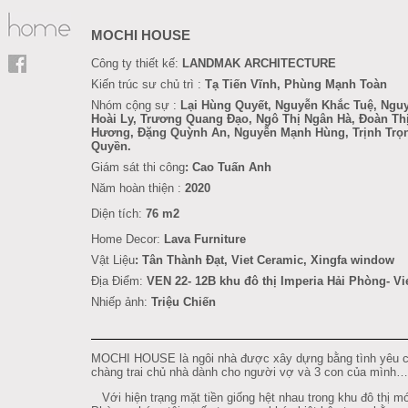
MOCHI HOUSE
Công ty thiết kế:
LANDMAK ARCHITECTURE
Kiến trúc sư chủ trì :
Tạ Tiến Vĩnh, Phùng Mạnh Toàn
Nhóm cộng sự :
Lại Hùng Quyết, Nguyễn Khắc Tuệ, Ngu
Hoài Ly,
Trương Quang Đạo,
Ngô Thị Ngân Hà, Đoàn Th
Hương, Đặng Quỳnh An, Nguyễn Mạnh Hùng, Trịnh Trọ
Quyền.
Giám sát thi công
: Cao Tuấn Anh
Năm hoàn thiện :
2020
Diện tích:
76 m2
Home Decor:
Lava Furniture
Vật Liệu
:
Tân Thành Đạt
, Viet Ceramic, Xingfa window
Địa Điểm:
VEN 22- 12B khu đô thị Imperia Hải Phòng
- V
Nhiếp ảnh:
Triệu Chiến
MOCHI HOUSE là ngôi nhà được xây dựng bằng tình yêu 
chàng trai chủ nhà dành cho người vợ và 3 con của mình…
Với hiện trạng mặt tiền giống hệt nhau trong khu đô thị m