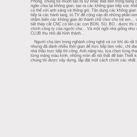
Phòng, chúng tôi muốn tạo ra sự khác biệt bên trong bằng 
ngăn chia lại không gian, tạo ra các không gian tiếp xúc nhi
có thể với anh sáng và thông gió. Tận dụng các không gia
tiếp là các hành lang, tủ TV để cộng vào đó những phần ter
nhằm biến các không gian đó thành chỗ chơi cho trẻ em… 
tiết thép cắt CNC có tên các con BON, SU, BO.. được thi 
chính công ty của người cha… Và một ngôi nhà giống như
CLUB thu nhỏ đã hình thành...
Người cha làm trong nghành công nghệ và cơ khí dù rất 
nhưng đã dành nhiều thời gian để trực tiếp làm việc, chỉ đạ
nhà thầu trực tiếp thi công. Anh nâng niu, lựa chọn từng th
từng mảng màu kính, những món đồ nội thất để bản Thiết k
chúng tôi được xây dựng, lắp đặt một cách chính xác nhất.