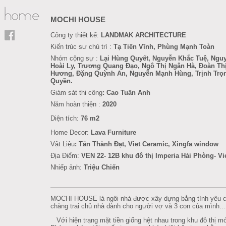
MOCHI HOUSE
Công ty thiết kế:
LANDMAK ARCHITECTURE
Kiến trúc sư chủ trì :
Tạ Tiến Vĩnh, Phùng Mạnh Toàn
Nhóm cộng sự :
Lại Hùng Quyết, Nguyễn Khắc Tuệ, Ngu
Hoài Ly,
Trương Quang Đạo,
Ngô Thị Ngân Hà, Đoàn Th
Hương, Đặng Quỳnh An, Nguyễn Mạnh Hùng, Trịnh Trọ
Quyền.
Giám sát thi công
: Cao Tuấn Anh
Năm hoàn thiện :
2020
Diện tích:
76 m2
Home Decor:
Lava Furniture
Vật Liệu
:
Tân Thành Đạt
, Viet Ceramic, Xingfa window
Địa Điểm:
VEN 22- 12B khu đô thị Imperia Hải Phòng
- V
Nhiếp ảnh:
Triệu Chiến
MOCHI HOUSE là ngôi nhà được xây dựng bằng tình yêu 
chàng trai chủ nhà dành cho người vợ và 3 con của mình…
Với hiện trạng mặt tiền giống hệt nhau trong khu đô thị m