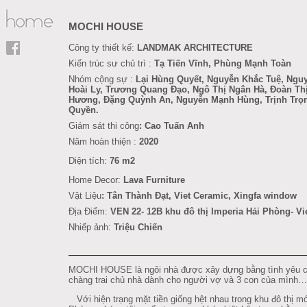
MOCHI HOUSE
Công ty thiết kế:
LANDMAK ARCHITECTURE
Kiến trúc sư chủ trì :
Tạ Tiến Vĩnh, Phùng Mạnh Toàn
Nhóm cộng sự :
Lại Hùng Quyết, Nguyễn Khắc Tuệ, Ngu
Hoài Ly,
Trương Quang Đạo,
Ngô Thị Ngân Hà, Đoàn Th
Hương, Đặng Quỳnh An, Nguyễn Mạnh Hùng, Trịnh Trọ
Quyền.
Giám sát thi công
: Cao Tuấn Anh
Năm hoàn thiện :
2020
Diện tích:
76 m2
Home Decor:
Lava Furniture
Vật Liệu
:
Tân Thành Đạt
, Viet Ceramic, Xingfa window
Địa Điểm:
VEN 22- 12B khu đô thị Imperia Hải Phòng
- V
Nhiếp ảnh:
Triệu Chiến
MOCHI HOUSE là ngôi nhà được xây dựng bằng tình yêu 
chàng trai chủ nhà dành cho người vợ và 3 con của mình…
Với hiện trạng mặt tiền giống hệt nhau trong khu đô thị m