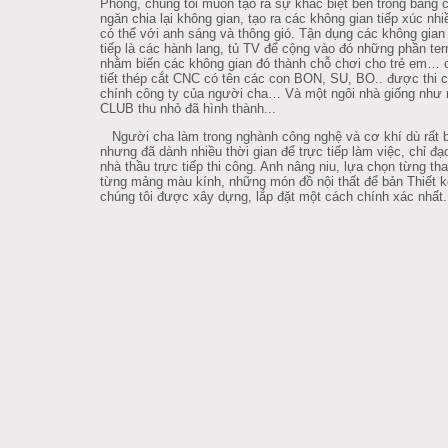
Phòng, chúng tôi muốn tạo ra sự khác biệt bên trong bằng 
ngăn chia lại không gian, tạo ra các không gian tiếp xúc nhi
có thể với anh sáng và thông gió. Tận dụng các không gia
tiếp là các hành lang, tủ TV để cộng vào đó những phần ter
nhằm biến các không gian đó thành chỗ chơi cho trẻ em… 
tiết thép cắt CNC có tên các con BON, SU, BO.. được thi 
chính công ty của người cha… Và một ngôi nhà giống như
CLUB thu nhỏ đã hình thành...
Người cha làm trong nghành công nghệ và cơ khí dù rất 
nhưng đã dành nhiều thời gian để trực tiếp làm việc, chỉ đạ
nhà thầu trực tiếp thi công. Anh nâng niu, lựa chọn từng th
từng mảng màu kính, những món đồ nội thất để bản Thiết k
chúng tôi được xây dựng, lắp đặt một cách chính xác nhất.