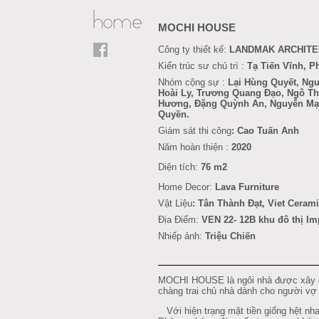
MOCHI HOUSE
Công ty thiết kế:
LANDMAK ARCHIT
Kiến trúc sư chủ trì :
Tạ Tiến Vĩnh, 
Nhóm cộng sự :
Lại Hùng Quyết, Ng
Hoài Ly,
Trương Quang Đạo,
Ngô Th
Hương, Đặng Quỳnh An, Nguyễn Mạn
Quyền.
Giám sát thi công
: Cao Tuấn Anh
Năm hoàn thiện :
2020
Diện tích:
76 m2
Home Decor:
Lava Furniture
Vật Liệu
:
Tân Thành Đạt
, Viet Ceram
Địa Điểm:
VEN 22- 12B khu đô thị Im
Nhiếp ảnh:
Triệu Chiến
MOCHI HOUSE là ngôi nhà được xây d
chàng trai chủ nhà dành cho người v
Với hiện trạng mặt tiền giống hệt nha