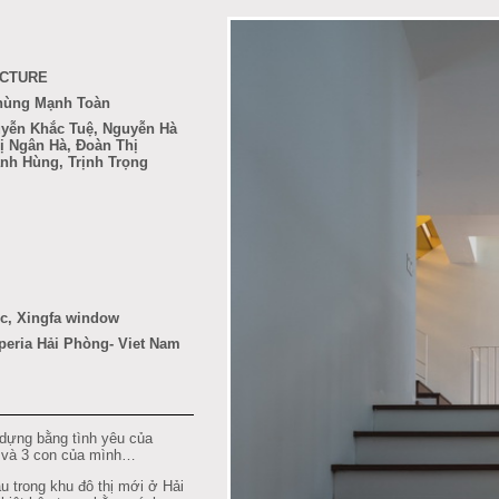
ECTURE
Phùng Mạnh Toàn
uyễn Khắc Tuệ, Nguyễn Hà
ị Ngân Hà, Đoàn Thị
h Hùng, Trịnh Trọng
ic, Xingfa window
peria Hải Phòng
- Viet Nam
ựng bằng tình yêu của
ợ và 3 con của mình…
u trong khu đô thị mới ở Hải