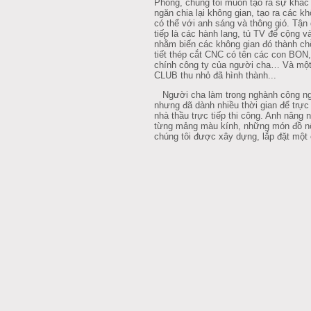
Phòng, chúng tôi muốn tạo ra sự khác 
ngăn chia lại không gian, tạo ra các kh
có thể với anh sáng và thông gió. Tậ
tiếp là các hành lang, tủ TV để cộng 
nhằm biến các không gian đó thành ch
tiết thép cắt CNC có tên các con BON
chính công ty của người cha… Và một
CLUB thu nhỏ đã hình thành...
Người cha làm trong nghành công ngh
nhưng đã dành nhiều thời gian để trực 
nhà thầu trực tiếp thi công. Anh nâng 
từng mảng màu kính, những món đồ nội
chúng tôi được xây dựng, lắp đặt một 