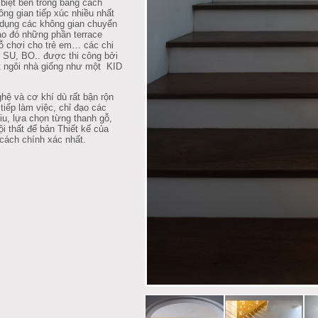
biệt bên trong bằng cách
ông gian tiếp xúc nhiều nhất
n dụng các không gian chuyển
vào đó những phần terrace
ỗ chơi cho trẻ em… các chi
, SU, BO.. được thi công bởi
 ngôi nhà giống như một KID
ệ và cơ khí dù rất bận rộn
tiếp làm việc, chỉ đạo các
niu, lựa chọn từng thanh gỗ,
 thất để bản Thiết kế của
cách chính xác nhất.