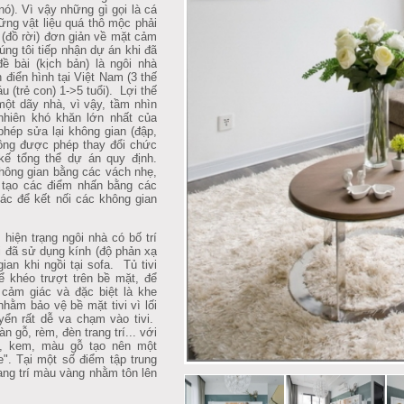
ó). Vì vậy những gì gọi là cá
hững vật liệu quá thô mộc phải
 (đồ rời) đơn giản về mặt cảm
ng tôi tiếp nhận dự án khi đã
 bài (kịch bản) là ngôi nhà
điển hình tại Việt Nam (3 thế
u (trẻ con) 1->5 tuổi). Lợi thế
một dãy nhà, vì vậy, tầm nhìn
nhiên khó khăn lớn nhất của
phép sửa lại không gian (đập,
ông được phép thay đổi chức
kế tổng thể dự án quy định.
hông gian bằng các vách nhẹ,
), tạo các điểm nhấn bằng các
iác để kết nối các không gian
iện trạng ngôi nhà có bố trí
i đã sử dụng kính (độ phản xạ
an khi ngồi tại sofa. Tủ tivi
ể khéo trượt trên bề mặt, để
 cảm giác và đặc biệt là khe
hằm bảo vệ bề mặt tivi vì lối
yển rất dễ va chạm vào tivi.
n gỗ, rèm, đèn trang trí... với
i, kem, màu gỗ tạo nên một
e". Tại một số điểm tập trung
rang trí màu vàng nhằm tôn lên