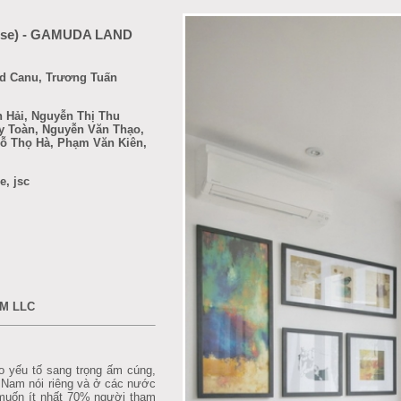
use) - GAMUDA LAND
rd Canu, Trương Tuấn
 Hải, Nguyễn Thị Thu
y Toàn, Nguyễn Văn Thạo,
Đỗ Thọ Hà, Phạm Văn Kiên,
, jsc
M LLC
 yếu tố sang trọng ấm cúng,
t Nam nói riêng và ở các nước
muốn ít nhất 70% người tham