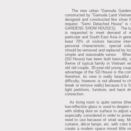
The new urban “Gamuda Gardens T
constructed by “Gamuda Land Vietnam L
designed and constructed like show 
request. “Semi Detached House” is
GARDENS SHOW HOUSES).
The lux
is requested to meet demand of m
particular and South East Asia in genera
least 70% of visitors become intere
personal characteristic, special sol
should be removed and replaced by loo
simple and reasonable sense.
When 
(SD House) has been built basically, w
theme of typical family in Vietnam wi
old old couple, 30-year-old young cou
advantage of the SD House is the corn
therefore, its view is really beautifu
difficulty, however, is not allowed to
break or remove walls) because it is f
light partitions, furniture, and back
connection.
As living room is quite narrow (ther
low-reflection glass is used to deepen
with sliding door on surface to adjust 
especially considered in order to prot
need to use because of strait way.
Mat
curtains, décor lamps, etc. with color 
create a modern space mixed little vi