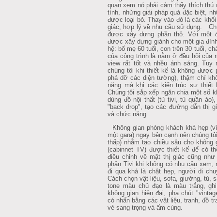
quan xem nó phải cảm thấy thích thú n
tính, những giải pháp quá đặc biệt, n
được loại bỏ. Thay vào đó là các khối
giác, hợp lý về nhu cầu sử dụng. Chú
được xây dựng phần thô. Với một đề
được xây dựng giành cho một gia đình 
hệ: bố mẹ 60 tuổi, con trên 30 tuổi, chá
của công trình là nằm ở đầu hồi của 
view rất tốt và nhều ánh sáng. Tuy 
chúng tôi khi thiết kế là không được 
phá dỡ các diện tường), thậm chí kh
năng mà khi các kiến trúc sư thiết 
Chúng tôi sắp xếp ngăn chia một số k
dùng đồ nội thất (tủ tivi, tủ quần áo
"back drop", tạo các đường dẫn thị g
và chức năng.
Không gian phòng khách khá hẹp (vì h
một gara) ngay bên cạnh nên chúng tô
thấp) nhằm tạo chiều sâu cho không gi
(cabinnet TV) được thiết kế để có th
điều chỉnh về mặt thị giác cũng như
phần Tivi khi không có nhu cầu xem, n
đi qua khá là chật hẹp, người di chu
Cách chọn vật liệu, sofa, giường, tủ, sà
tone màu chủ đạo là màu trắng, gh
không gian hiện đại, pha chút "vintag
có nhấn bằng các vật liệu, tranh, đồ t
vẻ sang trọng và ấm cúng.