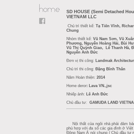
SD HOUSE (Semi Detached Ho
VIETNAM LLC
Chủ trì thiết kế:
Tạ Tiến Vĩnh, Richa
Chung
Nhóm thiết kế:
Vũ Nam Sơn, Vũ Xuân
Phương, Nguyễn Hoàng Hải, Bùi Hu
Vũ Thị Quỳnh Giao, Lê Thanh Hà, 
Nguyễn Anh Đức
Đơn vị thi công:
Landmak Architecture
Chủ trì thi công:
Đặng Bính Thân
Năm Hoàn thiện:
2014
Home deror
:
Lava VN.,jsc
Nhiếp ảnh:
Lê Anh Đức
Chủ đầu tư:
GAMUDA LAND VIETNA
Nội thất của ngôi nhà phải đảm bảo
phù hợp với đa số các gia đình ở Việ
Đông Nam Á nói chung ( Chủ đầu tư 