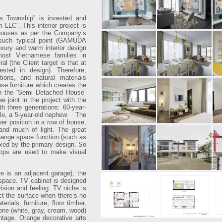
ownship” is invested and
LC”. This interior project is
houses as per the Company’s
 such typical point (GAMUDA
ury and warm interior design
ost Vietnamese families in
l (the Client target is that at
sted in design). Therefore,
utions, and natural materials
se furniture which creates the
the “Semi Detached House”
e joint in the project with the
th three generations: 60-year-
ple, a 5-year-old nephew.
The
er position in a row of house,
l and much of light. The great
 change space function (such as
ixed by the primary design. So
 drops are used to make visual
e is an adjacent garage), the
 space. TV cabinet is designed
vision and feeling. TV niche is
ect the surface when there’s no
erials, furniture, floor timber,
tone (white, gray, cream, wood)
ntage. Orange decorative arts