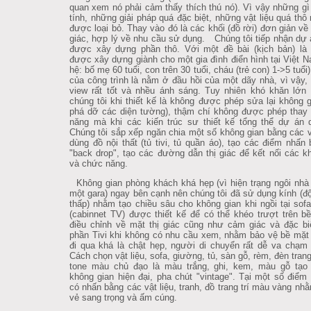
quan xem nó phải cảm thấy thích thú nó). Vì vậy những gì 
tính, những giải pháp quá đặc biệt, những vật liệu quá thô
được loại bỏ. Thay vào đó là các khối (đồ rời) đơn giản v
giác, hợp lý về nhu cầu sử dụng. Chúng tôi tiếp nhận dự 
được xây dựng phần thô. Với một đề bài (kịch bản) là 
được xây dựng giành cho một gia đình điển hình tại Việt N
hệ: bố mẹ 60 tuổi, con trên 30 tuổi, cháu (trẻ con) 1->5 tuổi
của công trình là nằm ở đầu hồi của một dãy nhà, vì vậy,
view rất tốt và nhều ánh sáng. Tuy nhiên khó khăn lớn
chúng tôi khi thiết kế là không được phép sửa lại không g
phá dỡ các diện tường), thậm chí không được phép thay
năng mà khi các kiến trúc sư thiết kế tổng thể dự án 
Chúng tôi sắp xếp ngăn chia một số không gian bằng các 
dùng đồ nội thất (tủ tivi, tủ quần áo), tạo các điểm nhấn
"back drop", tạo các đường dẫn thị giác để kết nối các k
và chức năng.
Không gian phòng khách khá hẹp (vì hiện trạng ngôi nhà 
một gara) ngay bên cạnh nên chúng tôi đã sử dụng kính (đ
thấp) nhằm tạo chiều sâu cho không gian khi ngồi tại sofa
(cabinnet TV) được thiết kế để có thể khéo trượt trên b
điều chỉnh về mặt thị giác cũng như cảm giác và đặc bi
phần Tivi khi không có nhu cầu xem, nhằm bảo vệ bề mặt ti
đi qua khá là chật hẹp, người di chuyển rất dễ va chạm 
Cách chọn vật liệu, sofa, giường, tủ, sàn gỗ, rèm, đèn trang 
tone màu chủ đạo là màu trắng, ghi, kem, màu gỗ tạo
không gian hiện đại, pha chút "vintage". Tại một số điểm 
có nhấn bằng các vật liệu, tranh, đồ trang trí màu vàng nhằ
vẻ sang trọng và ấm cúng.