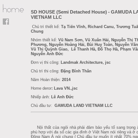
SD HOUSE (Semi Detached House) - GAMUDA 
VIETNAM LLC
Chủ trì thiết kế:
Tạ Tiến Vĩnh, Richard Canu, Trương Tu
Chung
Nhóm thiết kế:
Vũ Nam Sơn, Vũ Xuân Hải, Nguyễn Thị T
Phương, Nguyễn Hoàng Hải, Bùi Huy Toàn, Nguyễn Văn
Vũ Thị Quỳnh Giao, Lê Thanh Hà, Đỗ Thọ Hà, Phạm Vă
Nguyễn Anh Đức
Đơn vị thi công:
Landmak Architecture, jsc
Chủ trì thi công:
Đặng Bính Thân
Năm Hoàn thiện:
2014
Home deror
:
Lava VN.,jsc
Nhiếp ảnh:
Lê Anh Đức
Chủ đầu tư:
GAMUDA LAND VIETNAM LLC
Nội thất của ngôi nhà phải đảm bảo yếu tố sang trọng
phù hợp với đa số các gia đình ở Việt Nam nói riêng và ở
Đông Nam Á nói chung ( Chủ đầu tư muốn ít nhất 70% ng