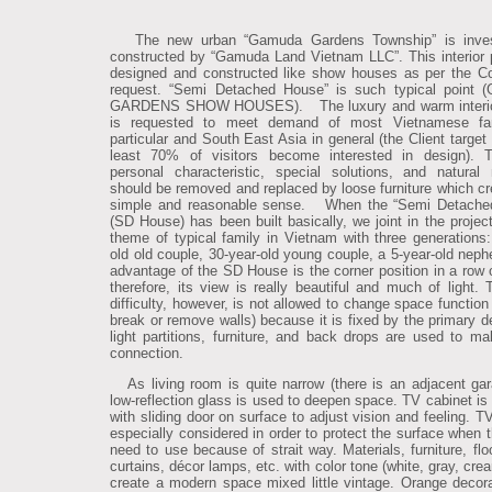
The new urban “Gamuda Gardens Township” is inve
constructed by “Gamuda Land Vietnam LLC”. This interior p
designed and constructed like show houses as per the 
request. “Semi Detached House” is such typical point
GARDENS SHOW HOUSES).
The luxury and warm interi
is requested to meet demand of most Vietnamese fam
particular and South East Asia in general (the Client target 
least 70% of visitors become interested in design). T
personal characteristic, special solutions, and natural 
should be removed and replaced by loose furniture which cr
simple and reasonable sense.
When the “Semi Detache
(SD House) has been built basically, we joint in the project
theme of typical family in Vietnam with three generations:
old old couple, 30-year-old young couple, a 5-year-old nep
advantage of the SD House is the corner position in a row 
therefore, its view is really beautiful and much of light. 
difficulty, however, is not allowed to change space function
break or remove walls) because it is fixed by the primary d
light partitions, furniture, and back drops are used to ma
connection.
As living room is quite narrow (there is an adjacent gar
low-reflection glass is used to deepen space. TV cabinet is
with sliding door on surface to adjust vision and feeling. T
especially considered in order to protect the surface when t
need to use because of strait way.
Materials, furniture, flo
curtains, décor lamps, etc. with color tone (white, gray, cr
create a modern space mixed little vintage. Orange decora