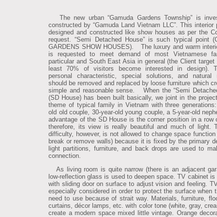
The new urban “Gamuda Gardens Township” is inve
constructed by “Gamuda Land Vietnam LLC”. This interior p
designed and constructed like show houses as per the 
request. “Semi Detached House” is such typical point
GARDENS SHOW HOUSES).
The luxury and warm interi
is requested to meet demand of most Vietnamese fam
particular and South East Asia in general (the Client target 
least 70% of visitors become interested in design). T
personal characteristic, special solutions, and natural 
should be removed and replaced by loose furniture which cr
simple and reasonable sense.
When the “Semi Detache
(SD House) has been built basically, we joint in the project
theme of typical family in Vietnam with three generations:
old old couple, 30-year-old young couple, a 5-year-old nep
advantage of the SD House is the corner position in a row 
therefore, its view is really beautiful and much of light. 
difficulty, however, is not allowed to change space function
break or remove walls) because it is fixed by the primary d
light partitions, furniture, and back drops are used to ma
connection.
As living room is quite narrow (there is an adjacent gar
low-reflection glass is used to deepen space. TV cabinet is
with sliding door on surface to adjust vision and feeling. T
especially considered in order to protect the surface when t
need to use because of strait way.
Materials, furniture, flo
curtains, décor lamps, etc. with color tone (white, gray, cr
create a modern space mixed little vintage. Orange decora