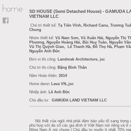
SD HOUSE (Semi Detached House) - GAMUDA 
VIETNAM LLC
Chủ trì thiết kế:
Tạ Tiến Vĩnh, Richard Canu, Trương Tu
Chung
Nhóm thiết kế:
Vũ Nam Sơn, Vũ Xuân Hải, Nguyễn Thị T
Phương, Nguyễn Hoàng Hải, Bùi Huy Toàn, Nguyễn Văn
Vũ Thị Quỳnh Giao, Lê Thanh Hà, Đỗ Thọ Hà, Phạm Vă
Nguyễn Anh Đức
Đơn vị thi công:
Landmak Architecture, jsc
Chủ trì thi công:
Đặng Bính Thân
Năm Hoàn thiện:
2014
Home deror
:
Lava VN.,jsc
Nhiếp ảnh:
Lê Anh Đức
Chủ đầu tư:
GAMUDA LAND VIETNAM LLC
Nội thất của ngôi nhà phải đảm bảo yếu tố sang trọng
phù hợp với đa số các gia đình ở Việt Nam nói riêng và ở
Đông Nam Á nói chung ( Chủ đầu tư muốn ít nhất 70% ng