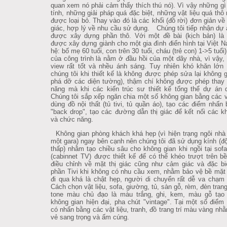
quan xem nó phải cảm thấy thích thú nó). Vì vậy những gì 
tính, những giải pháp quá đặc biệt, những vật liệu quá thô
được loại bỏ. Thay vào đó là các khối (đồ rời) đơn giản v
giác, hợp lý về nhu cầu sử dụng. Chúng tôi tiếp nhận dự 
được xây dựng phần thô. Với một đề bài (kịch bản) là 
được xây dựng giành cho một gia đình điển hình tại Việt N
hệ: bố mẹ 60 tuổi, con trên 30 tuổi, cháu (trẻ con) 1->5 tuổi
của công trình là nằm ở đầu hồi của một dãy nhà, vì vậy,
view rất tốt và nhều ánh sáng. Tuy nhiên khó khăn lớn
chúng tôi khi thiết kế là không được phép sửa lại không g
phá dỡ các diện tường), thậm chí không được phép thay
năng mà khi các kiến trúc sư thiết kế tổng thể dự án 
Chúng tôi sắp xếp ngăn chia một số không gian bằng các 
dùng đồ nội thất (tủ tivi, tủ quần áo), tạo các điểm nhấn
"back drop", tạo các đường dẫn thị giác để kết nối các k
và chức năng.
Không gian phòng khách khá hẹp (vì hiện trạng ngôi nhà 
một gara) ngay bên cạnh nên chúng tôi đã sử dụng kính (đ
thấp) nhằm tạo chiều sâu cho không gian khi ngồi tại sofa
(cabinnet TV) được thiết kế để có thể khéo trượt trên b
điều chỉnh về mặt thị giác cũng như cảm giác và đặc bi
phần Tivi khi không có nhu cầu xem, nhằm bảo vệ bề mặt ti
đi qua khá là chật hẹp, người di chuyển rất dễ va chạm 
Cách chọn vật liệu, sofa, giường, tủ, sàn gỗ, rèm, đèn trang 
tone màu chủ đạo là màu trắng, ghi, kem, màu gỗ tạo
không gian hiện đại, pha chút "vintage". Tại một số điểm 
có nhấn bằng các vật liệu, tranh, đồ trang trí màu vàng nhằ
vẻ sang trọng và ấm cúng.