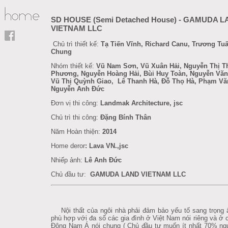
SD HOUSE (Semi Detached House) - GAMUDA 
VIETNAM LLC
Chủ trì thiết kế:
Tạ Tiến Vĩnh, Richard Canu, Trương Tu
Chung
Nhóm thiết kế:
Vũ Nam Sơn, Vũ Xuân Hải, Nguyễn Thị T
Phương, Nguyễn Hoàng Hải, Bùi Huy Toàn, Nguyễn Văn
Vũ Thị Quỳnh Giao, Lê Thanh Hà, Đỗ Thọ Hà, Phạm Vă
Nguyễn Anh Đức
Đơn vị thi công:
Landmak Architecture, jsc
Chủ trì thi công:
Đặng Bính Thân
Năm Hoàn thiện:
2014
Home deror
:
Lava VN.,jsc
Nhiếp ảnh:
Lê Anh Đức
Chủ đầu tư:
GAMUDA LAND VIETNAM LLC
Nội thất của ngôi nhà phải đảm bảo yếu tố sang trọng
phù hợp với đa số các gia đình ở Việt Nam nói riêng và ở
Đông Nam Á nói chung ( Chủ đầu tư muốn ít nhất 70% ng