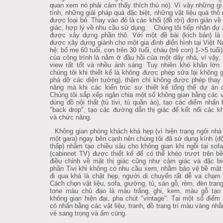
quan xem nó phải cảm thấy thích thú nó). Vì vậy những gì 
tính, những giải pháp quá đặc biệt, những vật liệu quá thô
được loại bỏ. Thay vào đó là các khối (đồ rời) đơn giản v
giác, hợp lý về nhu cầu sử dụng. Chúng tôi tiếp nhận dự 
được xây dựng phần thô. Với một đề bài (kịch bản) là 
được xây dựng giành cho một gia đình điển hình tại Việt N
hệ: bố mẹ 60 tuổi, con trên 30 tuổi, cháu (trẻ con) 1->5 tuổi
của công trình là nằm ở đầu hồi của một dãy nhà, vì vậy,
view rất tốt và nhều ánh sáng. Tuy nhiên khó khăn lớn
chúng tôi khi thiết kế là không được phép sửa lại không g
phá dỡ các diện tường), thậm chí không được phép thay
năng mà khi các kiến trúc sư thiết kế tổng thể dự án 
Chúng tôi sắp xếp ngăn chia một số không gian bằng các 
dùng đồ nội thất (tủ tivi, tủ quần áo), tạo các điểm nhấn
"back drop", tạo các đường dẫn thị giác để kết nối các k
và chức năng.
Không gian phòng khách khá hẹp (vì hiện trạng ngôi nhà 
một gara) ngay bên cạnh nên chúng tôi đã sử dụng kính (đ
thấp) nhằm tạo chiều sâu cho không gian khi ngồi tại sofa
(cabinnet TV) được thiết kế để có thể khéo trượt trên b
điều chỉnh về mặt thị giác cũng như cảm giác và đặc bi
phần Tivi khi không có nhu cầu xem, nhằm bảo vệ bề mặt ti
đi qua khá là chật hẹp, người di chuyển rất dễ va chạm 
Cách chọn vật liệu, sofa, giường, tủ, sàn gỗ, rèm, đèn trang 
tone màu chủ đạo là màu trắng, ghi, kem, màu gỗ tạo
không gian hiện đại, pha chút "vintage". Tại một số điểm 
có nhấn bằng các vật liệu, tranh, đồ trang trí màu vàng nhằ
vẻ sang trọng và ấm cúng.