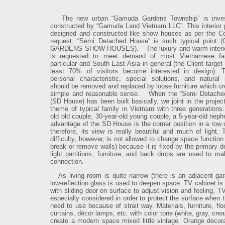
The new urban “Gamuda Gardens Township” is inve
constructed by “Gamuda Land Vietnam LLC”. This interior p
designed and constructed like show houses as per the 
request. “Semi Detached House” is such typical point
GARDENS SHOW HOUSES).
The luxury and warm interi
is requested to meet demand of most Vietnamese fam
particular and South East Asia in general (the Client target 
least 70% of visitors become interested in design). T
personal characteristic, special solutions, and natural 
should be removed and replaced by loose furniture which cr
simple and reasonable sense.
When the “Semi Detache
(SD House) has been built basically, we joint in the project
theme of typical family in Vietnam with three generations:
old old couple, 30-year-old young couple, a 5-year-old nep
advantage of the SD House is the corner position in a row 
therefore, its view is really beautiful and much of light. 
difficulty, however, is not allowed to change space function
break or remove walls) because it is fixed by the primary d
light partitions, furniture, and back drops are used to ma
connection.
As living room is quite narrow (there is an adjacent gar
low-reflection glass is used to deepen space. TV cabinet is
with sliding door on surface to adjust vision and feeling. T
especially considered in order to protect the surface when t
need to use because of strait way.
Materials, furniture, flo
curtains, décor lamps, etc. with color tone (white, gray, cr
create a modern space mixed little vintage. Orange decora