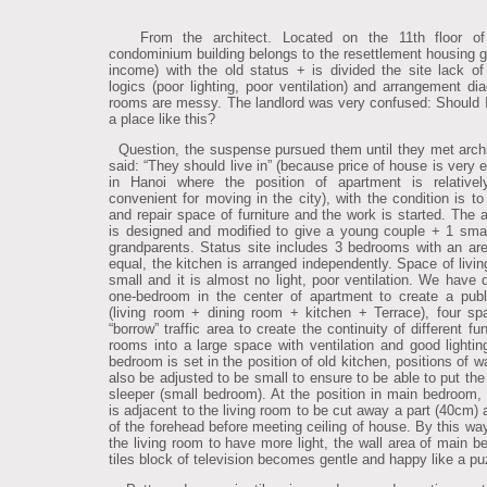
From the architect. Located on the 11th floor of
condominium building belongs to the resettlement housing g
income) with the old status + is divided the site lack of
logics (poor lighting, poor ventilation) and arrangement di
rooms are messy. The landlord was very confused: Should 
a place like this?
Question, the suspense pursued them until they met arch
said: “They should live in” (because price of house is very 
in Hanoi where the position of apartment is relativel
convenient for moving in the city), with the condition is to
and repair space of furniture and the work is started. The 
is designed and modified to give a young couple + 1 smal
grandparents. Status site includes 3 bedrooms with an ar
equal, the kitchen is arranged independently. Space of livin
small and it is almost no light, poor ventilation. We have 
one-bedroom in the center of apartment to create a pub
(living room + dining room + kitchen + Terrace), four s
“borrow” traffic area to create the continuity of different fu
rooms into a large space with ventilation and good lighti
bedroom is set in the position of old kitchen, positions of w
also be adjusted to be small to ensure to be able to put the
sleeper (small bedroom). At the position in main bedroom, 
is adjacent to the living room to be cut away a part (40cm) 
of the forehead before meeting ceiling of house. By this way
the living room to have more light, the wall area of main b
tiles block of television becomes gentle and happy like a pu