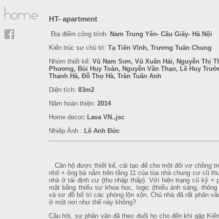
HT- apartment
Địa điểm công trình:
Nam Trung Yên- Cầu Giấy- Hà Nội
Kiến trúc sư chủ trì:
Tạ Tiến Vĩnh, Trương Tuấn Chung
Nhóm thiết kế:
Vũ Nam Sơn, Vũ Xuân Hải, Nguyễn Thị T
Phương, Bùi Huy Toàn, Nguyễn Văn Thạo, Lê Huy Trườ
Thanh Hà, Đỗ Thọ Hà, Trần Tuấn Anh
Diện tích:
83m2
Năm hoàn thiện:
2014
Home decor
:
Lava VN.,jsc
Nhiếp Ảnh :
Lê Anh Đức
Căn hộ được thiết kế, cải tạo để cho một đôi vợ chồng t
nhỏ + ông bà nằm trên tầng 11 của tòa nhà chung cư cũ th
nhà ở tái định cư (thu nhập thấp). Với hiện trạng cũ kỹ 
mặt bằng thiếu sự khoa học, logic (thiếu ánh sáng, thông 
và sơ đồ bố trí các phòng lộn xộn. Chủ nhà đã rất phân v
ở một nơi như thế này không?
Câu hỏi, sự phân vân đã theo đuổi họ cho đến khi gặp Kiến