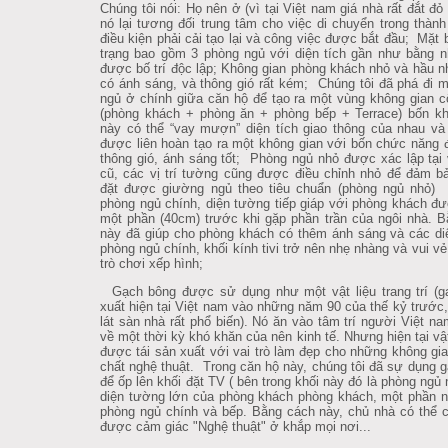
Chúng tôi nói: Họ nên ở (vì tại Việt nam giá nhà rất đắt đỏ v
nó lại tương đối trung tâm cho việc di chuyển trong thành 
điều kiện phải cải tạo lại và công việc được bắt đầu; Mặt 
trạng bao gồm 3 phòng ngủ với diện tích gần như bằng 
được bố trí độc lập; Không gian phòng khách nhỏ và hầu
có ánh sáng, và thông gió rất kém; Chúng tôi đã phá đi m
ngủ ở chính giữa căn hộ để tạo ra một vùng không gian 
(phòng khách + phòng ăn + phòng bếp + Terrace) bốn k
này có thể “vay mượn” diện tích giao thông của nhau và
được liên hoàn tạo ra một không gian với bốn chức năng đu
thông gió, ánh sáng tốt; Phòng ngủ nhỏ được xác lập tại vi
cũ, các vị trí tường cũng được điều chỉnh nhỏ để đảm ba
đặt được giường ngủ theo tiêu chuẩn (phòng ngủ nhỏ) Tạ
phòng ngủ chính, diện tường tiếp giáp với phòng khách đư
một phần (40cm) trước khi gặp phần trần của ngôi nhà. B
này đã giúp cho phòng khách có thêm ánh sáng và các di
phòng ngủ chính, khối kính tivi trở nên nhẹ nhàng và vui v
trò chơi xếp hình;
Gạch bông được sử dụng như một vật liệu trang trí (g
xuất hiện tại Việt nam vào những năm 90 của thế kỷ trước
lát sàn nhà rất phổ biến). Nó ăn vào tâm trí người Việt n
về một thời kỳ khó khăn của nên kinh tế. Nhưng hiện tại vật
được tái sản xuất với vai trò làm đẹp cho những không gia
chất nghệ thuật. Trong căn hộ này, chúng tôi đã sự dụng 
để ốp lên khối đặt TV ( bên trong khối này đó là phòng ngủ 
diện tường lớn của phòng khách phòng khách, một phần 
phòng ngủ chính và bếp. Bằng cách này, chủ nhà có thể
được cảm giác "Nghệ thuật" ở khắp mọi nơi...