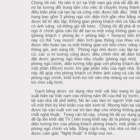
Chúng tôi nói: Họ nên ở (vì tại Việt nam giá nhà rất đắt đỏ v
nó lại tương đối trung tâm cho việc di chuyển trong thành 
điều kiện phải cải tạo lại và công việc được bắt đầu; Mặt 
trạng bao gồm 3 phòng ngủ với diện tích gần như bằng 
được bố trí độc lập; Không gian phòng khách nhỏ và hầu
có ánh sáng, và thông gió rất kém; Chúng tôi đã phá đi m
ngủ ở chính giữa căn hộ để tạo ra một vùng không gian 
(phòng khách + phòng ăn + phòng bếp + Terrace) bốn k
này có thể “vay mượn” diện tích giao thông của nhau và
được liên hoàn tạo ra một không gian với bốn chức năng đu
thông gió, ánh sáng tốt; Phòng ngủ nhỏ được xác lập tại vi
cũ, các vị trí tường cũng được điều chỉnh nhỏ để đảm ba
đặt được giường ngủ theo tiêu chuẩn (phòng ngủ nhỏ) Tạ
phòng ngủ chính, diện tường tiếp giáp với phòng khách đư
một phần (40cm) trước khi gặp phần trần của ngôi nhà. B
này đã giúp cho phòng khách có thêm ánh sáng và các di
phòng ngủ chính, khối kính tivi trở nên nhẹ nhàng và vui v
trò chơi xếp hình;
Gạch bông được sử dụng như một vật liệu trang trí (g
xuất hiện tại Việt nam vào những năm 90 của thế kỷ trước
lát sàn nhà rất phổ biến). Nó ăn vào tâm trí người Việt n
về một thời kỳ khó khăn của nên kinh tế. Nhưng hiện tại vật
được tái sản xuất với vai trò làm đẹp cho những không gia
chất nghệ thuật. Trong căn hộ này, chúng tôi đã sự dụng 
để ốp lên khối đặt TV ( bên trong khối này đó là phòng ngủ 
diện tường lớn của phòng khách phòng khách, một phần 
phòng ngủ chính và bếp. Bằng cách này, chủ nhà có thể
được cảm giác "Nghệ thuật" ở khắp mọi nơi...