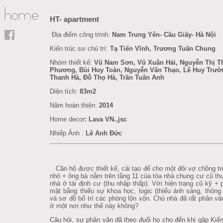
HT- apartment
Địa điểm công trình:
Nam Trung Yên- Cầu Giấy- Hà Nội
Kiến trúc sư chủ trì:
Tạ Tiến Vĩnh, Trương Tuấn Chung
Nhóm thiết kế:
Vũ Nam Sơn, Vũ Xuân Hải, Nguyễn Thị T
Phương, Bùi Huy Toàn, Nguyễn Văn Thạo, Lê Huy Trườ
Thanh Hà, Đỗ Thọ Hà, Trần Tuấn Anh
Diện tích:
83m2
Năm hoàn thiện:
2014
Home decor
:
Lava VN.,jsc
Nhiếp Ảnh :
Lê Anh Đức
Căn hộ được thiết kế, cải tạo để cho một đôi vợ chồng t
nhỏ + ông bà nằm trên tầng 11 của tòa nhà chung cư cũ th
nhà ở tái định cư (thu nhập thấp). Với hiện trạng cũ kỹ 
mặt bằng thiếu sự khoa học, logic (thiếu ánh sáng, thông 
và sơ đồ bố trí các phòng lộn xộn. Chủ nhà đã rất phân v
ở một nơi như thế này không?
Câu hỏi, sự phân vân đã theo đuổi họ cho đến khi gặp Kiến