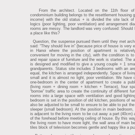
From the architect. Located on the 11th floor of
condominium building belongs to the resettlement housing g
income) with the old status + is divided the site lack of
logics (poor lighting, poor ventilation) and arrangement di
rooms are messy. The landlord was very confused: Should 
a place like this?
Question, the suspense pursued them until they met arch
said: “They should live in” (because price of house is very 
in Hanoi where the position of apartment is relativel
convenient for moving in the city), with the condition is to
and repair space of furniture and the work is started. The 
is designed and modified to give a young couple + 1 smal
grandparents. Status site includes 3 bedrooms with an ar
equal, the kitchen is arranged independently. Space of livin
small and it is almost no light, poor ventilation. We have 
one-bedroom in the center of apartment to create a pub
(living room + dining room + kitchen + Terrace), four s
“borrow” traffic area to create the continuity of different fu
rooms into a large space with ventilation and good lighti
bedroom is set in the position of old kitchen, positions of w
also be adjusted to be small to ensure to be able to put the
sleeper (small bedroom). At the position in main bedroom, 
is adjacent to the living room to be cut away a part (40cm) 
of the forehead before meeting ceiling of house. By this way
the living room to have more light, the wall area of main b
tiles block of television becomes gentle and happy like a pu