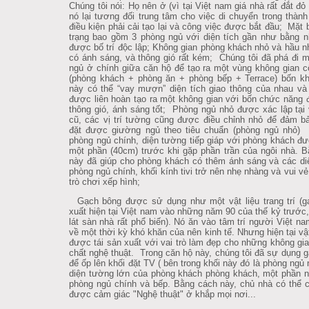
Chúng tôi nói: Họ nên ở (vì tại Việt nam giá nhà rất đắt đỏ v
nó lại tương đối trung tâm cho việc di chuyển trong thành 
điều kiện phải cải tạo lại và công việc được bắt đầu; Mặt 
trạng bao gồm 3 phòng ngủ với diện tích gần như bằng 
được bố trí độc lập; Không gian phòng khách nhỏ và hầu
có ánh sáng, và thông gió rất kém; Chúng tôi đã phá đi m
ngủ ở chính giữa căn hộ để tạo ra một vùng không gian 
(phòng khách + phòng ăn + phòng bếp + Terrace) bốn k
này có thể “vay mượn” diện tích giao thông của nhau và
được liên hoàn tạo ra một không gian với bốn chức năng đu
thông gió, ánh sáng tốt; Phòng ngủ nhỏ được xác lập tại vi
cũ, các vị trí tường cũng được điều chỉnh nhỏ để đảm ba
đặt được giường ngủ theo tiêu chuẩn (phòng ngủ nhỏ) Tạ
phòng ngủ chính, diện tường tiếp giáp với phòng khách đư
một phần (40cm) trước khi gặp phần trần của ngôi nhà. B
này đã giúp cho phòng khách có thêm ánh sáng và các di
phòng ngủ chính, khối kính tivi trở nên nhẹ nhàng và vui v
trò chơi xếp hình;
Gạch bông được sử dụng như một vật liệu trang trí (g
xuất hiện tại Việt nam vào những năm 90 của thế kỷ trước
lát sàn nhà rất phổ biến). Nó ăn vào tâm trí người Việt n
về một thời kỳ khó khăn của nên kinh tế. Nhưng hiện tại vật
được tái sản xuất với vai trò làm đẹp cho những không gia
chất nghệ thuật. Trong căn hộ này, chúng tôi đã sự dụng 
để ốp lên khối đặt TV ( bên trong khối này đó là phòng ngủ 
diện tường lớn của phòng khách phòng khách, một phần 
phòng ngủ chính và bếp. Bằng cách này, chủ nhà có thể
được cảm giác "Nghệ thuật" ở khắp mọi nơi...