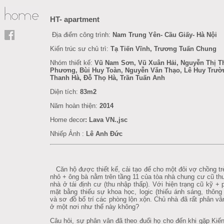
HT- apartment
Địa điểm công trình:
Nam Trung Yên- Cầu Giấy- Hà Nội
Kiến trúc sư chủ trì:
Tạ Tiến Vĩnh, Trương Tuấn Chung
Nhóm thiết kế:
Vũ Nam Sơn, Vũ Xuân Hải, Nguyễn Thị T
Phương, Bùi Huy Toàn, Nguyễn Văn Thạo, Lê Huy Trườ
Thanh Hà, Đỗ Thọ Hà, Trần Tuấn Anh
Diện tích:
83m2
Năm hoàn thiện:
2014
Home decor
:
Lava VN.,jsc
Nhiếp Ảnh :
Lê Anh Đức
Căn hộ được thiết kế, cải tạo để cho một đôi vợ chồng t
nhỏ + ông bà nằm trên tầng 11 của tòa nhà chung cư cũ th
nhà ở tái định cư (thu nhập thấp). Với hiện trạng cũ kỹ 
mặt bằng thiếu sự khoa học, logic (thiếu ánh sáng, thông 
và sơ đồ bố trí các phòng lộn xộn. Chủ nhà đã rất phân v
ở một nơi như thế này không?
Câu hỏi, sự phân vân đã theo đuổi họ cho đến khi gặp Kiến