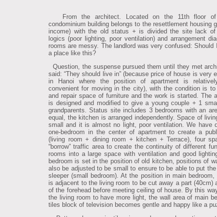
From the architect. Located on the 11th floor of
condominium building belongs to the resettlement housing g
income) with the old status + is divided the site lack of
logics (poor lighting, poor ventilation) and arrangement di
rooms are messy. The landlord was very confused: Should 
a place like this?
Question, the suspense pursued them until they met arch
said: “They should live in” (because price of house is very 
in Hanoi where the position of apartment is relativel
convenient for moving in the city), with the condition is to
and repair space of furniture and the work is started. The 
is designed and modified to give a young couple + 1 smal
grandparents. Status site includes 3 bedrooms with an ar
equal, the kitchen is arranged independently. Space of livin
small and it is almost no light, poor ventilation. We have 
one-bedroom in the center of apartment to create a pub
(living room + dining room + kitchen + Terrace), four s
“borrow” traffic area to create the continuity of different fu
rooms into a large space with ventilation and good lighti
bedroom is set in the position of old kitchen, positions of w
also be adjusted to be small to ensure to be able to put the
sleeper (small bedroom). At the position in main bedroom, 
is adjacent to the living room to be cut away a part (40cm) 
of the forehead before meeting ceiling of house. By this way
the living room to have more light, the wall area of main b
tiles block of television becomes gentle and happy like a pu