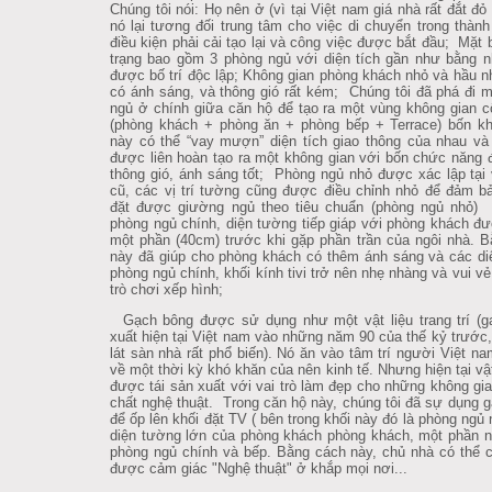
Chúng tôi nói: Họ nên ở (vì tại Việt nam giá nhà rất đắt đỏ v
nó lại tương đối trung tâm cho việc di chuyển trong thành 
điều kiện phải cải tạo lại và công việc được bắt đầu; Mặt 
trạng bao gồm 3 phòng ngủ với diện tích gần như bằng 
được bố trí độc lập; Không gian phòng khách nhỏ và hầu
có ánh sáng, và thông gió rất kém; Chúng tôi đã phá đi m
ngủ ở chính giữa căn hộ để tạo ra một vùng không gian 
(phòng khách + phòng ăn + phòng bếp + Terrace) bốn k
này có thể “vay mượn” diện tích giao thông của nhau và
được liên hoàn tạo ra một không gian với bốn chức năng đu
thông gió, ánh sáng tốt; Phòng ngủ nhỏ được xác lập tại vi
cũ, các vị trí tường cũng được điều chỉnh nhỏ để đảm ba
đặt được giường ngủ theo tiêu chuẩn (phòng ngủ nhỏ) Tạ
phòng ngủ chính, diện tường tiếp giáp với phòng khách đư
một phần (40cm) trước khi gặp phần trần của ngôi nhà. B
này đã giúp cho phòng khách có thêm ánh sáng và các di
phòng ngủ chính, khối kính tivi trở nên nhẹ nhàng và vui v
trò chơi xếp hình;
Gạch bông được sử dụng như một vật liệu trang trí (g
xuất hiện tại Việt nam vào những năm 90 của thế kỷ trước
lát sàn nhà rất phổ biến). Nó ăn vào tâm trí người Việt n
về một thời kỳ khó khăn của nên kinh tế. Nhưng hiện tại vật
được tái sản xuất với vai trò làm đẹp cho những không gia
chất nghệ thuật. Trong căn hộ này, chúng tôi đã sự dụng 
để ốp lên khối đặt TV ( bên trong khối này đó là phòng ngủ 
diện tường lớn của phòng khách phòng khách, một phần 
phòng ngủ chính và bếp. Bằng cách này, chủ nhà có thể
được cảm giác "Nghệ thuật" ở khắp mọi nơi...