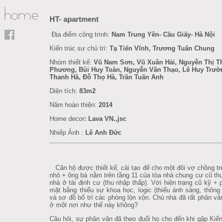
HT- apartment
Địa điểm công trình:
Nam Trung Yên- Cầu Giấy- Hà Nội
Kiến trúc sư chủ trì:
Tạ Tiến Vĩnh, Trương Tuấn Chung
Nhóm thiết kế:
Vũ Nam Sơn, Vũ Xuân Hải, Nguyễn Thị T
Phương, Bùi Huy Toàn, Nguyễn Văn Thạo, Lê Huy Trườ
Thanh Hà, Đỗ Thọ Hà, Trần Tuấn Anh
Diện tích:
83m2
Năm hoàn thiện:
2014
Home decor
:
Lava VN.,jsc
Nhiếp Ảnh :
Lê Anh Đức
Căn hộ được thiết kế, cải tạo để cho một đôi vợ chồng t
nhỏ + ông bà nằm trên tầng 11 của tòa nhà chung cư cũ th
nhà ở tái định cư (thu nhập thấp). Với hiện trạng cũ kỹ 
mặt bằng thiếu sự khoa học, logic (thiếu ánh sáng, thông 
và sơ đồ bố trí các phòng lộn xộn. Chủ nhà đã rất phân v
ở một nơi như thế này không?
Câu hỏi, sự phân vân đã theo đuổi họ cho đến khi gặp Kiến