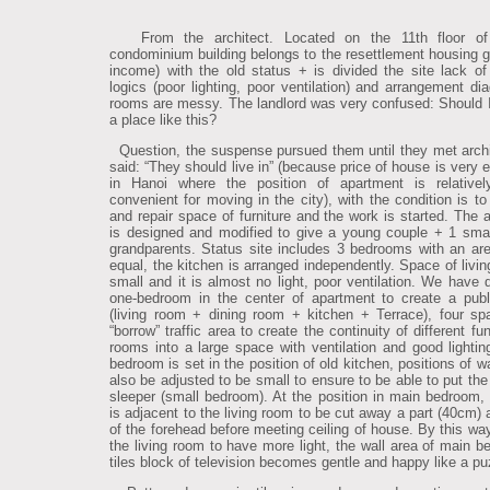
From the architect. Located on the 11th floor of
condominium building belongs to the resettlement housing g
income) with the old status + is divided the site lack of
logics (poor lighting, poor ventilation) and arrangement di
rooms are messy. The landlord was very confused: Should 
a place like this?
Question, the suspense pursued them until they met arch
said: “They should live in” (because price of house is very 
in Hanoi where the position of apartment is relativel
convenient for moving in the city), with the condition is to
and repair space of furniture and the work is started. The 
is designed and modified to give a young couple + 1 smal
grandparents. Status site includes 3 bedrooms with an ar
equal, the kitchen is arranged independently. Space of livin
small and it is almost no light, poor ventilation. We have 
one-bedroom in the center of apartment to create a pub
(living room + dining room + kitchen + Terrace), four s
“borrow” traffic area to create the continuity of different fu
rooms into a large space with ventilation and good lighti
bedroom is set in the position of old kitchen, positions of w
also be adjusted to be small to ensure to be able to put the
sleeper (small bedroom). At the position in main bedroom, 
is adjacent to the living room to be cut away a part (40cm) 
of the forehead before meeting ceiling of house. By this way
the living room to have more light, the wall area of main b
tiles block of television becomes gentle and happy like a pu