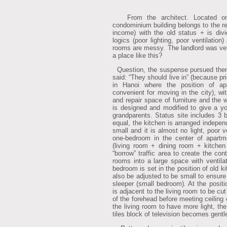
From the architect. Located on 
condominium building belongs to the r
income) with the old status + is divi
logics (poor lighting, poor ventilatio
rooms are messy. The landlord was ve
a place like this?
Question, the suspense pursued them 
said: “They should live in” (because p
in Hanoi where the position of apar
convenient for moving in the city), wi
and repair space of furniture and the 
is designed and modified to give a y
grandparents. Status site includes 3
equal, the kitchen is arranged indepen
small and it is almost no light, poor 
one-bedroom in the center of apartm
(living room + dining room + kitchen
“borrow” traffic area to create the cont
rooms into a large space with ventila
bedroom is set in the position of old ki
also be adjusted to be small to ensure
sleeper (small bedroom). At the posit
is adjacent to the living room to be cu
of the forehead before meeting ceiling 
the living room to have more light, th
tiles block of television becomes gentl