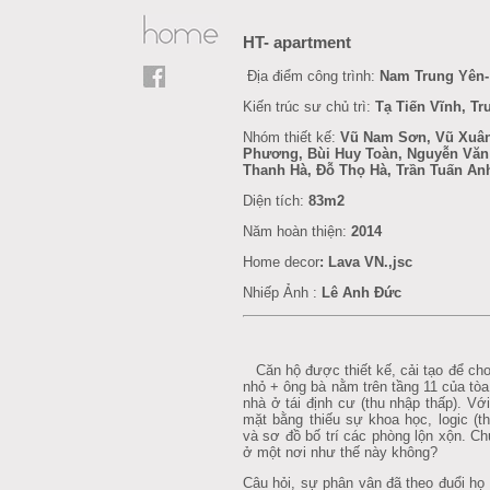
HT- apartment
Địa điểm công trình:
Nam Trung Yên-
Kiến trúc sư chủ trì:
Tạ Tiến Vĩnh, T
Nhóm thiết kế:
Vũ Nam Sơn, Vũ Xuân
Phương, Bùi Huy Toàn, Nguyễn Văn
Thanh Hà, Đỗ Thọ Hà, Trần Tuấn An
Diện tích:
83m2
Năm hoàn thiện:
2014
Home decor
:
Lava VN.,jsc
Nhiếp Ảnh :
Lê Anh Đức
Căn hộ được thiết kế, cải tạo để c
nhỏ + ông bà nằm trên tầng 11 của to
nhà ở tái định cư (thu nhập thấp). Vớ
mặt bằng thiếu sự khoa học, logic (th
và sơ đồ bố trí các phòng lộn xộn. C
ở một nơi như thế này không?
Câu hỏi, sự phân vân đã theo đuổi họ 