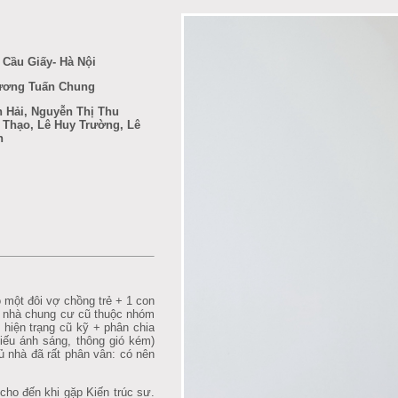
 Cầu Giấy- Hà Nội
rương Tuấn Chung
 Hải, Nguyễn Thị Thu
 Thạo, Lê Huy Trường, Lê
h
ho một đôi vợ chồng trẻ + 1 con
̀a nhà chung cư cũ thuộc nhóm
i hiện trạng cũ kỹ + phân chia
iếu ánh sáng, thông gió kém)
hủ nhà đã rất phân vân: có nên
cho đến khi gặp Kiến trúc sư.