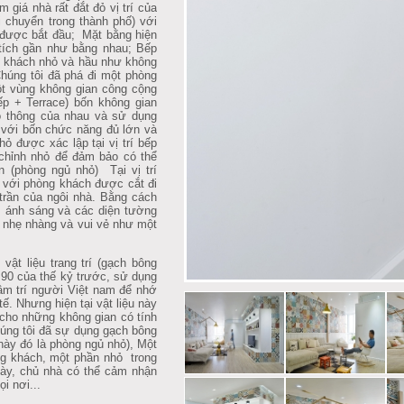
giá nhà rất đắt đỏ vị trí của
i chuyển trong thành phố) với
̣c được bắt đầu; Mặt bằng hiện
 tích gần như bằng nhau; Bếp
ng khách nhỏ và hầu như không
Chúng tôi đã phá đi một phòng
một vùng không gian công cộng
ếp + Terrace) bốn không gian
ao thông của nhau và sử dụng
với bốn chức năng đủ lớn và
 được xác lập tại vị trí bếp
chỉnh nhỏ để đảm bảo có thể
(phòng ngủ nhỏ) Tại vị trí
p với phòng khách được cắt đi
rần của ngôi nhà. Bằng cách
 ánh sáng và các diện tường
n nhẹ nhàng và vui vẻ như một
̣t liệu trang trí (gạch bông
90 của thế kỷ trước, sử dụng
 tâm trí người Việt nam để nhớ
́. Nhưng hiện tại vật liệu này
̣p cho những không gian có tính
chúng tôi đã sự dụng gạch bông
 này đó là phòng ngủ nhỏ), Một
g khách, một phần nhỏ trong
ày, chủ nhà có thể cảm nhận
i nơi...