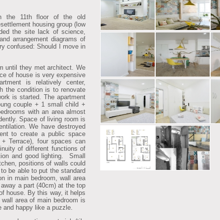
the 11th floor of the old
esettlement housing group (low
ded the site lack of science,
n) and arrangement diagrams of
ry confused: Should I move in
until they met architect. We
rice of house is very expensive
tment is relatively center,
th the condition is to renovate
work is started. The apartment
oung couple + 1 small child +
 bedrooms with an area almost
dently. Space of living room is
ventilation. We have destroyed
ent to create a public space
 + Terrace), four spaces can
inuity of different functions of
tion and good lighting. Small
tchen, positions of walls could
 to be able to put the standard
ion in main bedroom, wall area
t away a part (40cm) at the top
of house. By this way, it helps
e wall area of main bedroom is
e and happy like a puzzle.