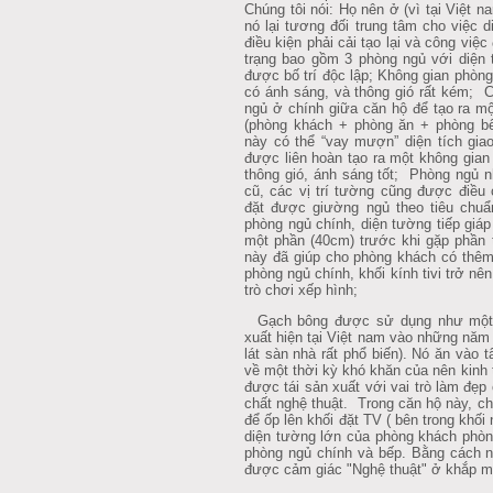
Chúng tôi nói: Họ nên ở (vì tại Việt nam 
nó lại tương đối trung tâm cho việc d
điều kiện phải cải tạo lại và công viê
trạng bao gồm 3 phòng ngủ với diện
được bố trí độc lập; Không gian phò
có ánh sáng, và thông gió rất kém; 
ngủ ở chính giữa căn hộ để tạo ra 
(phòng khách + phòng ăn + phòng b
này có thể “vay mượn” diện tích gi
được liên hoàn tạo ra một không gian 
thông gió, ánh sáng tốt; Phòng ngủ nhỏ
cũ, các vị trí tường cũng được điều 
đặt được giường ngủ theo tiêu chuẩn 
phòng ngủ chính, diện tường tiếp giá
một phần (40cm) trước khi gặp phần t
này đã giúp cho phòng khách có thêm
phòng ngủ chính, khối kính tivi trở nê
trò chơi xếp hình;
Gạch bông được sử dụng như một vâ
xuất hiện tại Việt nam vào những năm 
lát sàn nhà rất phổ biến). Nó ăn vào
về một thời kỳ khó khăn của nên kinh tê
được tái sản xuất với vai trò làm đe
chất nghệ thuật. Trong căn hộ này, 
để ốp lên khối đặt TV ( bên trong khối
diện tường lớn của phòng khách phòn
phòng ngủ chính và bếp. Bằng cách n
được cảm giác "Nghệ thuật" ở khắp mọ