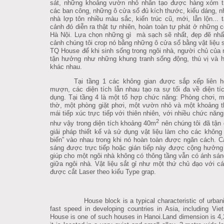
sát, những khoảng vườn nhỏ nhân tạo được hàng xóm t
các ban công, những ô cửa sổ đủ kích thước, kiểu dáng, n
nhà lợp tôn nhiều màu sắc, kiến trúc cũ, mới, lẫn lộn... tâ
cảnh đó diễn ra thật tự nhiên, hoàn toàn tự phát ở những 
Hà Nội.
Lựa chọn những gì mà sạch sẽ nhất, đẹp đẽ nhất
cảnh chúng tôi crop nó bằng những ô cửa sổ bằng vật liệu să
TQ House để khi sinh sống trong ngôi nhà, người chủ của no
tận hưởng như những khung tranh sống động, thú vị và h
khác nhau.
Tại tầng 1 các không gian được sắp xếp liên h
mượn, các diện tích lẫn nhau tạo ra sự tối đa về diện ti
dụng. Tại tầng 4 là một tổ hợp chức năng: Phòng chơi, m
thờ, một phòng giặt phơi, một vườn nhỏ và một khoảng t
mái tiếp xúc trực tiếp với thiên nhiên, với nhiều chức năn
2
như vậy trong diện tích khoảng 40m
nên chúng tôi đã tận 
giải pháp thiết kế và sử dụng vật liệu làm cho các khôn
biến” vào nhau trong khi nó hoàn toàn được ngăn cách.
C
sáng được trực tiếp hoặc gián tiếp này được cộng hưởng
giúp cho một ngôi nhà không có thông tầng vẫn có ánh sán
giữa ngôi nhà. Vật liệu sắt gỉ như một thứ chủ đạo với cá
được cắt Laser theo kiểu Type grap.
House block is a typical characteristic of urbani
fast speed in developing countries in Asia, including Vi
House is one of such houses in Hanoi.Land dimension is 