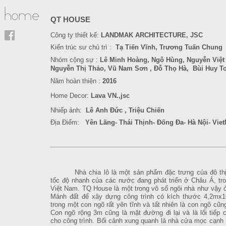
QT HOUSE
Công ty thiết kế:
LANDMAK ARCHITECTURE, JSC
Kiến trúc sư chủ trì :
Tạ Tiến Vĩnh, Trương Tuấn Chung
Nhóm cộng sự :
Lê Minh Hoàng
, Ngô Hùng,
Nguyễn Việt
Nguyễn Thị Thảo, Vũ Nam Sơn
, Đỗ Thọ Hà
,
Bùi Huy T
Năm hoàn thiện :
201
6
Home Decor
:
Lava VN.,jsc
Nhiếp ảnh:
Lê Anh Đức
,
Triệu Chiến
Địa Điểm:
Yên Lãng- Thái Thịnh- Đống Đa- Hà Nội- Vie
Nhà chia lô là một sản phẩm đặc trưng của đô thị
tốc độ nhanh của các nước đang phát triển ở Châu Á, tro
Việt Nam. TQ House là một trong vô số ngôi nhà như vậy ở
M
ảnh đất để xây dựng công trình có kích thước 4,2mx
trong một con ngõ rất yên tĩnh và tất nhiên là con ngõ cũng
Con ngõ rộng 3m cũng là mặt đường đi lại và là lối tiếp 
cho công trình. Bối cảnh xung quanh là nhà cửa mọc cạn