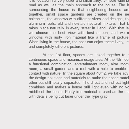
it is located in a very quiet and small alley. 3-metre wide l
road as well as the main approach to the house. The l
surrounding the house is that neighboring houses are
together, small space gardens are created on the nei
balconies, the windows with different sizes and designs, the
aluminum roofs, old and new architectural mixture. That 
takes place naturally in every street in Hanoi. With that l
we choose the best view with best screen, and we 
windows with rusty iron material like a frame of picture
When living in the house, the host can enjoy these lively, in
and completely different pictures.
At the 1st floor, spaces are linked together to
continuous space and maximize usage area. At the 4th floor,
a functional combination: entertainment room, altar room
room, a small garden and a roof with a hole to enable t
contact with nature. In the square about 40m2, we take adv
the design solutions and materials to make the space matc
other but still totally separated. The direct and indirect lig
combines and makes a house still light even with no vo
middle of the house. Rusty iron material is used as the m
with details being cut laser under the Type grap.