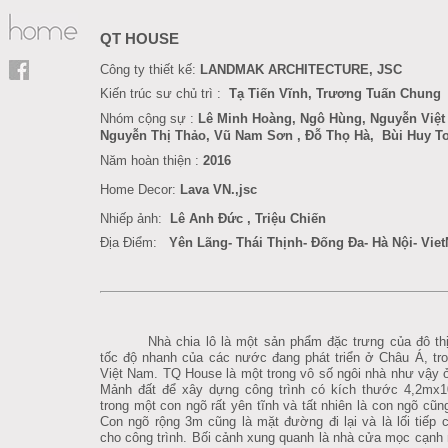
QT HOUSE
Công ty thiết kế:
LANDMAK ARCHITECTURE, JSC
Kiến trúc sư chủ trì :
Tạ Tiến Vĩnh, Trương Tuấn Chung
Nhóm cộng sự :
Lê Minh Hoàng
, Ngô Hùng,
Nguyễn Việt
Nguyễn Thị Thảo, Vũ Nam Sơn
, Đỗ Thọ Hà
,
Bùi Huy T
Năm hoàn thiện :
201
6
Home Decor
:
Lava VN.,jsc
Nhiếp ảnh:
Lê Anh Đức
,
Triệu Chiến
Địa Điểm:
Yên Lãng- Thái Thịnh- Đống Đa- Hà Nội- Vie
Nhà chia lô là một sản phẩm đặc trưng của đô thị
tốc độ nhanh của các nước đang phát triển ở Châu Á, tro
Việt Nam. TQ House là một trong vô số ngôi nhà như vậy ở
M
ảnh đất để xây dựng công trình có kích thước 4,2mx
trong một con ngõ rất yên tĩnh và tất nhiên là con ngõ cũng
Con ngõ rộng 3m cũng là mặt đường đi lại và là lối tiếp 
cho công trình. Bối cảnh xung quanh là nhà cửa mọc cạn