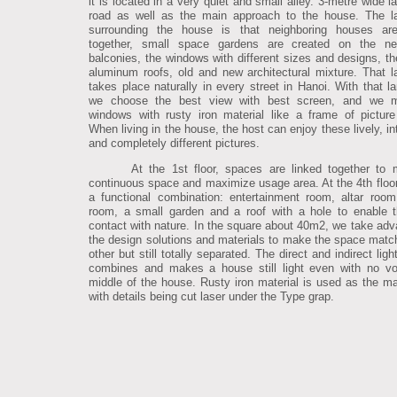
it is located in a very quiet and small alley. 3-metre wide l
road as well as the main approach to the house. The l
surrounding the house is that neighboring houses are
together, small space gardens are created on the nei
balconies, the windows with different sizes and designs, the
aluminum roofs, old and new architectural mixture. That 
takes place naturally in every street in Hanoi. With that l
we choose the best view with best screen, and we 
windows with rusty iron material like a frame of picture
When living in the house, the host can enjoy these lively, in
and completely different pictures.
At the 1st floor, spaces are linked together to
continuous space and maximize usage area. At the 4th floor,
a functional combination: entertainment room, altar room
room, a small garden and a roof with a hole to enable t
contact with nature. In the square about 40m2, we take adv
the design solutions and materials to make the space matc
other but still totally separated. The direct and indirect lig
combines and makes a house still light even with no vo
middle of the house. Rusty iron material is used as the m
with details being cut laser under the Type grap.