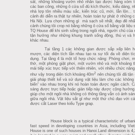
sát, những khoảng vườn nhỏ nhân tạo được hàng xóm t
các ban công, những ô cửa sổ đủ kích thước, kiểu dáng, n
nhà lợp tôn nhiều màu sắc, kiến trúc cũ, mới, lẫn lộn... tâ
cảnh đó diễn ra thật tự nhiên, hoàn toàn tự phát ở những 
Hà Nội.
Lựa chọn những gì mà sạch sẽ nhất, đẹp đẽ nhất
cảnh chúng tôi crop nó bằng những ô cửa sổ bằng vật liệu să
TQ House để khi sinh sống trong ngôi nhà, người chủ của no
tận hưởng như những khung tranh sống động, thú vị và h
khác nhau.
Tại tầng 1 các không gian được sắp xếp liên h
mượn, các diện tích lẫn nhau tạo ra sự tối đa về diện ti
dụng. Tại tầng 4 là một tổ hợp chức năng: Phòng chơi, m
thờ, một phòng giặt phơi, một vườn nhỏ và một khoảng t
mái tiếp xúc trực tiếp với thiên nhiên, với nhiều chức năn
2
như vậy trong diện tích khoảng 40m
nên chúng tôi đã tận 
giải pháp thiết kế và sử dụng vật liệu làm cho các khôn
biến” vào nhau trong khi nó hoàn toàn được ngăn cách.
C
sáng được trực tiếp hoặc gián tiếp này được cộng hưởng
giúp cho một ngôi nhà không có thông tầng vẫn có ánh sán
giữa ngôi nhà. Vật liệu sắt gỉ như một thứ chủ đạo với cá
được cắt Laser theo kiểu Type grap.
House block is a typical characteristic of urbani
fast speed in developing countries in Asia, including Vi
House is one of such houses in Hanoi.Land dimension is 