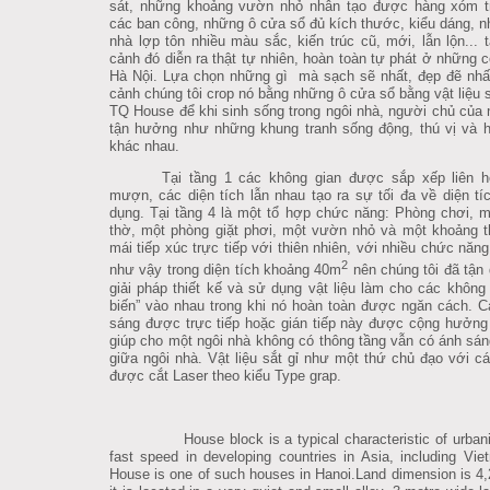
sát, những khoảng vườn nhỏ nhân tạo được hàng xóm t
các ban công, những ô cửa sổ đủ kích thước, kiểu dáng, n
nhà lợp tôn nhiều màu sắc, kiến trúc cũ, mới, lẫn lộn... tâ
cảnh đó diễn ra thật tự nhiên, hoàn toàn tự phát ở những 
Hà Nội.
Lựa chọn những gì mà sạch sẽ nhất, đẹp đẽ nhất
cảnh chúng tôi crop nó bằng những ô cửa sổ bằng vật liệu să
TQ House để khi sinh sống trong ngôi nhà, người chủ của no
tận hưởng như những khung tranh sống động, thú vị và h
khác nhau.
Tại tầng 1 các không gian được sắp xếp liên h
mượn, các diện tích lẫn nhau tạo ra sự tối đa về diện ti
dụng. Tại tầng 4 là một tổ hợp chức năng: Phòng chơi, m
thờ, một phòng giặt phơi, một vườn nhỏ và một khoảng t
mái tiếp xúc trực tiếp với thiên nhiên, với nhiều chức năn
2
như vậy trong diện tích khoảng 40m
nên chúng tôi đã tận 
giải pháp thiết kế và sử dụng vật liệu làm cho các khôn
biến” vào nhau trong khi nó hoàn toàn được ngăn cách.
C
sáng được trực tiếp hoặc gián tiếp này được cộng hưởng
giúp cho một ngôi nhà không có thông tầng vẫn có ánh sán
giữa ngôi nhà. Vật liệu sắt gỉ như một thứ chủ đạo với cá
được cắt Laser theo kiểu Type grap.
House block is a typical characteristic of urbani
fast speed in developing countries in Asia, including Vi
House is one of such houses in Hanoi.Land dimension is 