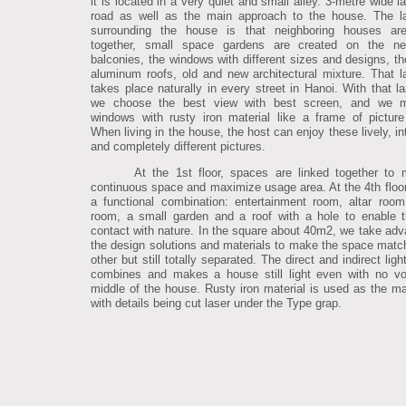
it is located in a very quiet and small alley. 3-metre wide l
road as well as the main approach to the house. The l
surrounding the house is that neighboring houses are
together, small space gardens are created on the nei
balconies, the windows with different sizes and designs, the
aluminum roofs, old and new architectural mixture. That 
takes place naturally in every street in Hanoi. With that l
we choose the best view with best screen, and we 
windows with rusty iron material like a frame of picture
When living in the house, the host can enjoy these lively, in
and completely different pictures.
At the 1st floor, spaces are linked together to
continuous space and maximize usage area. At the 4th floor,
a functional combination: entertainment room, altar room
room, a small garden and a roof with a hole to enable t
contact with nature. In the square about 40m2, we take adv
the design solutions and materials to make the space matc
other but still totally separated. The direct and indirect lig
combines and makes a house still light even with no vo
middle of the house. Rusty iron material is used as the m
with details being cut laser under the Type grap.