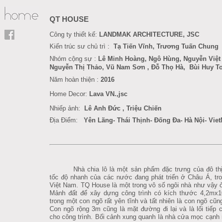
QT HOUSE
Công ty thiết kế:
LANDMAK ARCHITECTURE, JSC
Kiến trúc sư chủ trì :
Tạ Tiến Vĩnh, Trương Tuấn Chung
Nhóm cộng sự :
Lê Minh Hoàng
, Ngô Hùng,
Nguyễn Việt
Nguyễn Thị Thảo, Vũ Nam Sơn
, Đỗ Thọ Hà
,
Bùi Huy T
Năm hoàn thiện :
201
6
Home Decor
:
Lava VN.,jsc
Nhiếp ảnh:
Lê Anh Đức
,
Triệu Chiến
Địa Điểm:
Yên Lãng- Thái Thịnh- Đống Đa- Hà Nội- Vie
Nhà chia lô là một sản phẩm đặc trưng của đô thị
tốc độ nhanh của các nước đang phát triển ở Châu Á, tro
Việt Nam. TQ House là một trong vô số ngôi nhà như vậy ở
M
ảnh đất để xây dựng công trình có kích thước 4,2mx
trong một con ngõ rất yên tĩnh và tất nhiên là con ngõ cũng
Con ngõ rộng 3m cũng là mặt đường đi lại và là lối tiếp 
cho công trình. Bối cảnh xung quanh là nhà cửa mọc cạn