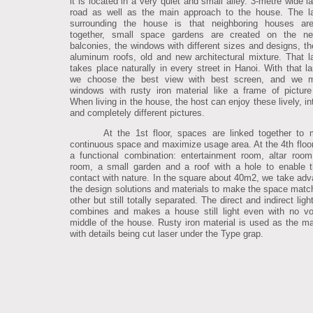
it is located in a very quiet and small alley. 3-metre wide l
road as well as the main approach to the house. The l
surrounding the house is that neighboring houses are
together, small space gardens are created on the nei
balconies, the windows with different sizes and designs, the
aluminum roofs, old and new architectural mixture. That 
takes place naturally in every street in Hanoi. With that l
we choose the best view with best screen, and we 
windows with rusty iron material like a frame of picture
When living in the house, the host can enjoy these lively, in
and completely different pictures.
At the 1st floor, spaces are linked together to
continuous space and maximize usage area. At the 4th floor,
a functional combination: entertainment room, altar room
room, a small garden and a roof with a hole to enable t
contact with nature. In the square about 40m2, we take adv
the design solutions and materials to make the space matc
other but still totally separated. The direct and indirect lig
combines and makes a house still light even with no vo
middle of the house. Rusty iron material is used as the m
with details being cut laser under the Type grap.