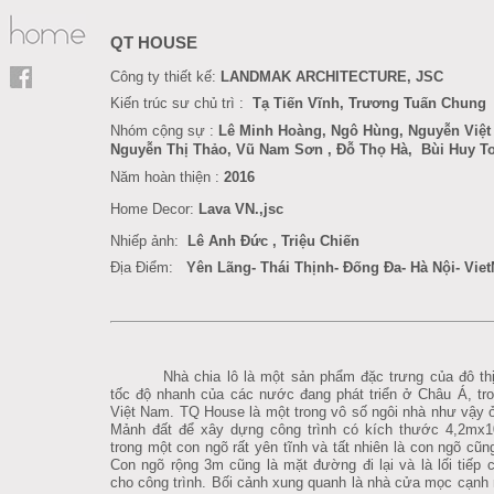
QT HOUSE
Công ty thiết kế:
LANDMAK ARCHITECTURE, JSC
Kiến trúc sư chủ trì :
Tạ Tiến Vĩnh, Trương Tuấn Chung
Nhóm cộng sự :
Lê Minh Hoàng
, Ngô Hùng,
Nguyễn Việt
Nguyễn Thị Thảo, Vũ Nam Sơn
, Đỗ Thọ Hà
,
Bùi Huy T
Năm hoàn thiện :
201
6
Home Decor
:
Lava VN.,jsc
Nhiếp ảnh:
Lê Anh Đức
,
Triệu Chiến
Địa Điểm:
Yên Lãng- Thái Thịnh- Đống Đa- Hà Nội- Vie
Nhà chia lô là một sản phẩm đặc trưng của đô thị
tốc độ nhanh của các nước đang phát triển ở Châu Á, tro
Việt Nam. TQ House là một trong vô số ngôi nhà như vậy ở
M
ảnh đất để xây dựng công trình có kích thước 4,2mx
trong một con ngõ rất yên tĩnh và tất nhiên là con ngõ cũng
Con ngõ rộng 3m cũng là mặt đường đi lại và là lối tiếp 
cho công trình. Bối cảnh xung quanh là nhà cửa mọc cạn