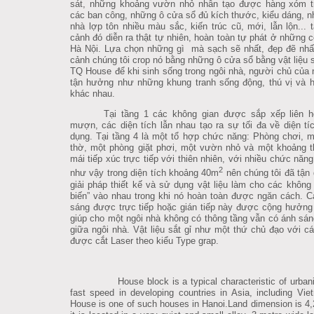
sát, những khoảng vườn nhỏ nhân tạo được hàng xóm t
các ban công, những ô cửa sổ đủ kích thước, kiểu dáng, n
nhà lợp tôn nhiều màu sắc, kiến trúc cũ, mới, lẫn lộn... tâ
cảnh đó diễn ra thật tự nhiên, hoàn toàn tự phát ở những 
Hà Nội.
Lựa chọn những gì mà sạch sẽ nhất, đẹp đẽ nhất
cảnh chúng tôi crop nó bằng những ô cửa sổ bằng vật liệu să
TQ House để khi sinh sống trong ngôi nhà, người chủ của no
tận hưởng như những khung tranh sống động, thú vị và h
khác nhau.
Tại tầng 1 các không gian được sắp xếp liên h
mượn, các diện tích lẫn nhau tạo ra sự tối đa về diện ti
dụng. Tại tầng 4 là một tổ hợp chức năng: Phòng chơi, m
thờ, một phòng giặt phơi, một vườn nhỏ và một khoảng t
mái tiếp xúc trực tiếp với thiên nhiên, với nhiều chức năn
2
như vậy trong diện tích khoảng 40m
nên chúng tôi đã tận 
giải pháp thiết kế và sử dụng vật liệu làm cho các khôn
biến” vào nhau trong khi nó hoàn toàn được ngăn cách.
C
sáng được trực tiếp hoặc gián tiếp này được cộng hưởng
giúp cho một ngôi nhà không có thông tầng vẫn có ánh sán
giữa ngôi nhà. Vật liệu sắt gỉ như một thứ chủ đạo với cá
được cắt Laser theo kiểu Type grap.
House block is a typical characteristic of urbani
fast speed in developing countries in Asia, including Vi
House is one of such houses in Hanoi.Land dimension is 