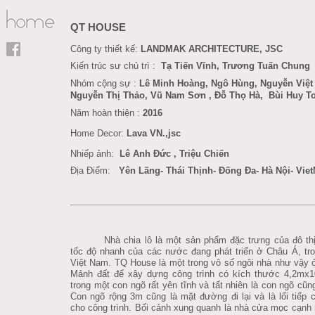
QT HOUSE
Công ty thiết kế:
LANDMAK ARCHITECTURE, JSC
Kiến trúc sư chủ trì :
Tạ Tiến Vĩnh, Trương Tuấn Chung
Nhóm cộng sự :
Lê Minh Hoàng
, Ngô Hùng,
Nguyễn Việt
Nguyễn Thị Thảo, Vũ Nam Sơn
, Đỗ Thọ Hà
,
Bùi Huy T
Năm hoàn thiện :
201
6
Home Decor
:
Lava VN.,jsc
Nhiếp ảnh:
Lê Anh Đức
,
Triệu Chiến
Địa Điểm:
Yên Lãng- Thái Thịnh- Đống Đa- Hà Nội- Vie
Nhà chia lô là một sản phẩm đặc trưng của đô thị
tốc độ nhanh của các nước đang phát triển ở Châu Á, tro
Việt Nam. TQ House là một trong vô số ngôi nhà như vậy ở
M
ảnh đất để xây dựng công trình có kích thước 4,2mx
trong một con ngõ rất yên tĩnh và tất nhiên là con ngõ cũng
Con ngõ rộng 3m cũng là mặt đường đi lại và là lối tiếp 
cho công trình. Bối cảnh xung quanh là nhà cửa mọc cạn