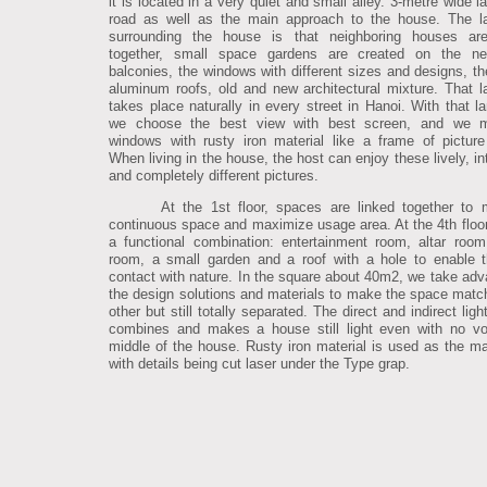
it is located in a very quiet and small alley. 3-metre wide l
road as well as the main approach to the house. The l
surrounding the house is that neighboring houses are
together, small space gardens are created on the nei
balconies, the windows with different sizes and designs, the
aluminum roofs, old and new architectural mixture. That 
takes place naturally in every street in Hanoi. With that l
we choose the best view with best screen, and we 
windows with rusty iron material like a frame of picture
When living in the house, the host can enjoy these lively, in
and completely different pictures.
At the 1st floor, spaces are linked together to
continuous space and maximize usage area. At the 4th floor,
a functional combination: entertainment room, altar room
room, a small garden and a roof with a hole to enable t
contact with nature. In the square about 40m2, we take adv
the design solutions and materials to make the space matc
other but still totally separated. The direct and indirect lig
combines and makes a house still light even with no vo
middle of the house. Rusty iron material is used as the m
with details being cut laser under the Type grap.