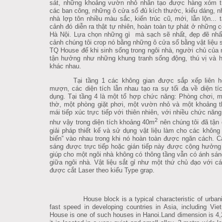
sát, những khoảng vườn nhỏ nhân tạo được hàng xóm t
các ban công, những ô cửa sổ đủ kích thước, kiểu dáng, n
nhà lợp tôn nhiều màu sắc, kiến trúc cũ, mới, lẫn lộn... tâ
cảnh đó diễn ra thật tự nhiên, hoàn toàn tự phát ở những 
Hà Nội.
Lựa chọn những gì mà sạch sẽ nhất, đẹp đẽ nhất
cảnh chúng tôi crop nó bằng những ô cửa sổ bằng vật liệu să
TQ House để khi sinh sống trong ngôi nhà, người chủ của no
tận hưởng như những khung tranh sống động, thú vị và h
khác nhau.
Tại tầng 1 các không gian được sắp xếp liên h
mượn, các diện tích lẫn nhau tạo ra sự tối đa về diện ti
dụng. Tại tầng 4 là một tổ hợp chức năng: Phòng chơi, m
thờ, một phòng giặt phơi, một vườn nhỏ và một khoảng t
mái tiếp xúc trực tiếp với thiên nhiên, với nhiều chức năn
2
như vậy trong diện tích khoảng 40m
nên chúng tôi đã tận 
giải pháp thiết kế và sử dụng vật liệu làm cho các khôn
biến” vào nhau trong khi nó hoàn toàn được ngăn cách.
C
sáng được trực tiếp hoặc gián tiếp này được cộng hưởng
giúp cho một ngôi nhà không có thông tầng vẫn có ánh sán
giữa ngôi nhà. Vật liệu sắt gỉ như một thứ chủ đạo với cá
được cắt Laser theo kiểu Type grap.
House block is a typical characteristic of urbani
fast speed in developing countries in Asia, including Vi
House is one of such houses in Hanoi.Land dimension is 