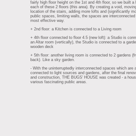
fairly high floor height on the 1st and 4th floor, so we built a 
each of these 2 floors (this area). By creating a void, movin
location of the stairs, adding more lofts and (significantly m
public spaces, limiting walls, the spaces are interconnected 
most effective way.
+ 2nd floor: a Kitchen is connected to a Living room
+ 4th floor connected to floor 4.5 (new loft): a Studio is con
an Altar room (vertically), the Studio is connected to a gard
wooden deck
+ 5th floor: another living room is connected to 2 gardens (f
back). Like a sky garden.
- With the uninterruptedly interconnected spaces which are 
connected to light sources and gardens, after the final renov
and construction, THE BUGS' HOUSE was created - a hous
various fascinating public areas.