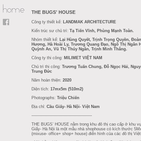
THE BUGS' HOUSE
Công ty thiết kế:
LANDMAK ARCHITECTURE
Kiến trúc sư chủ trì:
Tạ Tiến Vĩnh, Phùng Mạnh Toàn.
Nhóm thiết kế:
Lại Hùng Quyết, Trịnh Trọng Quyền, Đoàn
Hương, Hà Hoài Ly, Trương Quang Đạo, Ngô Thị Ngân 
Quỳnh An, Vũ Thị Thúy Ngân, Trịnh Minh Thắng.
Công ty thi công:
MILIMET VIỆT NAM
Chủ trì thi công:
Trương Tuấn Chung, Đỗ Ngọc Hải, Ngu
Trung Đức
Năm hoàn thiện:
2020
Diện tích:
17mx5m (510m2)
Photographs:
Triệu Chiến
Địa chỉ:
Cầu Giấy- Hà Nội- Việt Nam
------------------------------------------------
THE BUGS’ HOUSE nằm trong khu đô thị cao cấp ở khu v
Giấy- Hà Nội là một mẫu nhà shophouse có kích thước 5
(mixuse- office+ shop+ house) điển hình của các đô thị Việ