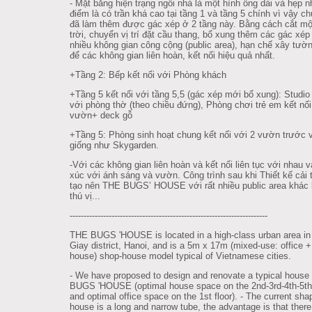
- Mặt bằng hiện trạng ngôi nhà là một hình ống dài và hẹp 
điểm là có trần khá cao tại tầng 1 và tầng 5 chính vì vậy ch
đã làm thêm được gác xép ở 2 tầng này. Bằng cách cắt mộ
trời, chuyển vị trí đặt cầu thang, bổ xung thêm các gác xép 
nhiều không gian công cộng (public area), hạn chế xây tườ
để các không gian liên hoàn, kết nối hiệu quả nhất.
+Tầng 2: Bếp kết nối với Phòng khách
+Tầng 5 kết nối với tầng 5,5 (gác xép mới bổ xung): Studio 
với phòng thờ (theo chiều đứng), Phòng chơi trẻ em kết nối
vườn+ deck gỗ
+Tầng 5: Phòng sinh hoạt chung kết nối với 2 vườn trước 
giống như Skygarden.
-Với các không gian liên hoàn và kết nối liên tục với nhau v
xúc với ánh sáng và vườn. Công trình sau khi Thiết kế cải 
tạo nên THE BUGS’ HOUSE với rất nhiều public area khác 
thú vị...
--------------------------------------------------------
---------------
THE BUGS 'HOUSE is located in a high-class urban area i
Giay district, Hanoi, and is a 5m x 17m (mixed-use: office 
house) shop-house model typical of Vietnamese cities.
- We have proposed to design and renovate a typical house
BUGS 'HOUSE (optimal house space on the 2nd-3rd-4th-5th 
and optimal office space on the 1st floor). - The current sha
house is a long and narrow tube, the advantage is that there