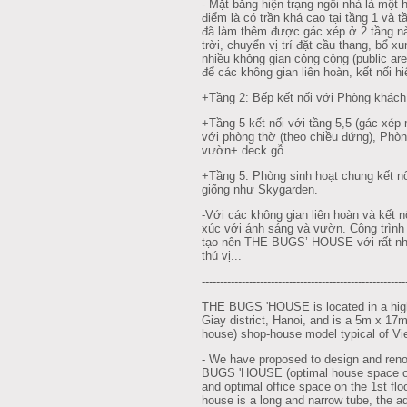
- Mặt bằng hiện trạng ngôi nhà là một
điểm là có trần khá cao tại tầng 1 và t
đã làm thêm được gác xép ở 2 tầng nà
trời, chuyển vị trí đặt cầu thang, bổ 
nhiều không gian công cộng (public ar
để các không gian liên hoàn, kết nối hi
+Tầng 2: Bếp kết nối với Phòng khách
+Tầng 5 kết nối với tầng 5,5 (gác xép 
với phòng thờ (theo chiều đứng), Phòn
vườn+ deck gỗ
+Tầng 5: Phòng sinh hoạt chung kết n
giống như Skygarden.
-Với các không gian liên hoàn và kết nố
xúc với ánh sáng và vườn. Công trình 
tạo nên THE BUGS’ HOUSE với rất nhiề
thú vị...
--------------------------------------------------------
THE BUGS 'HOUSE is located in a high
Giay district, Hanoi, and is a 5m x 17
house) shop-house model typical of Vi
- We have proposed to design and reno
BUGS 'HOUSE (optimal house space on 
and optimal office space on the 1st floo
house is a long and narrow tube, the ad