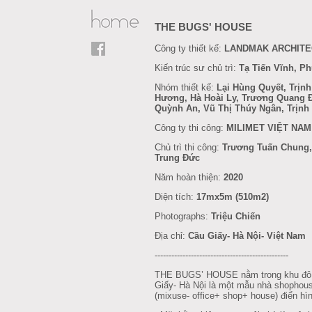
THE BUGS' HOUSE
Công ty thiết kế:
LANDMAK ARCHIT
Kiến trúc sư chủ trì:
Tạ Tiến Vĩnh, P
Nhóm thiết kế:
Lại Hùng Quyết, Trịn
Hương, Hà Hoài Ly, Trương Quang Đ
Quỳnh An, Vũ Thị Thúy Ngân, Trịnh
Công ty thi công:
MILIMET VIỆT NAM
Chủ trì thi công:
Trương Tuấn Chung,
Trung Đức
Năm hoàn thiện:
2020
Diện tích:
17mx5m (510m2)
Photographs:
Triệu Chiến
Địa chỉ:
Cầu Giấy- Hà Nội- Việt Nam
------------------------------------------------
THE BUGS’ HOUSE nằm trong khu đô t
Giấy- Hà Nội là một mẫu nhà shopho
(mixuse- office+ shop+ house) điển hì