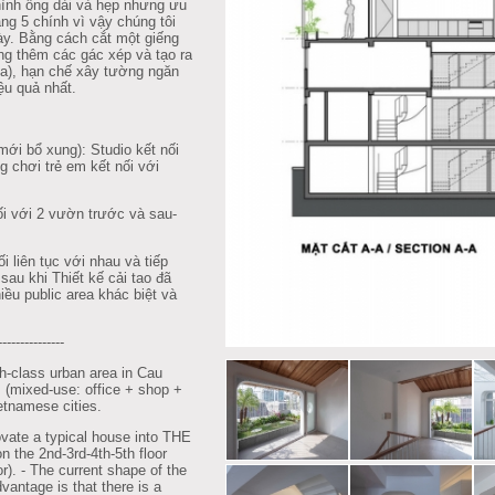
 hình ống dài và hẹp nhưng ưu
ầng 5 chính vì vậy chúng tôi
y. Bằng cách cắt một giếng
xung thêm các gác xép và tạo ra
ea), hạn chế xây tường ngăn
ệu quả nhất.
mới bổ xung): Studio kết nối
g chơi trẻ em kết nối với
ối với 2 vườn trước và sau-
i liên tục với nhau và tiếp
sau khi Thiết kế cải tao đã
u public area khác biệt và
---------------
-class urban area in Cau
m (mixed-use: office + shop +
etnamese cities.
vate a typical house into THE
the 2nd-3rd-4th-5th floor
r). - The current shape of the
vantage is that there is a