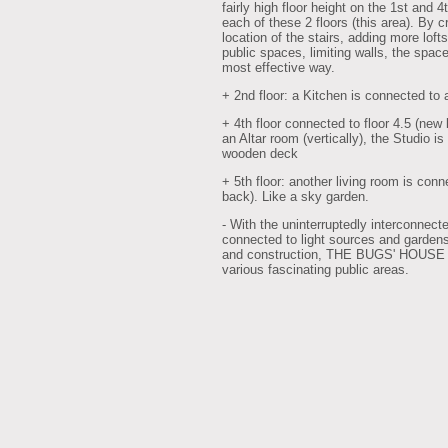
fairly high floor height on the 1st and 4t
each of these 2 floors (this area). By 
location of the stairs, adding more loft
public spaces, limiting walls, the spac
most effective way.
+ 2nd floor: a Kitchen is connected to 
+ 4th floor connected to floor 4.5 (new 
an Altar room (vertically), the Studio 
wooden deck
+ 5th floor: another living room is con
back). Like a sky garden.
- With the uninterruptedly interconnec
connected to light sources and gardens,
and construction, THE BUGS' HOUSE w
various fascinating public areas.