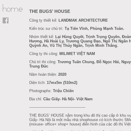
THE BUGS' HOUSE
Công ty thiết kế:
LANDMAK ARCHITECTURE
Kiến trúc sư chủ trì:
Tạ Tiến Vĩnh, Phùng Mạnh Toàn.
Nhóm thiết kế:
Lại Hùng Quyết, Trịnh Trọng Quyền, Đoàn
Hương, Hà Hoài Ly, Trương Quang Đạo, Ngô Thị Ngân 
Quỳnh An, Vũ Thị Thúy Ngân, Trịnh Minh Thắng.
Công ty thi công:
MILIMET VIỆT NAM
Chủ trì thi công:
Trương Tuấn Chung, Đỗ Ngọc Hải, Ngu
Trung Đức
Năm hoàn thiện:
2020
Diện tích:
17mx5m (510m2)
Photographs:
Triệu Chiến
Địa chỉ:
Cầu Giấy- Hà Nội- Việt Nam
------------------------------------------------
THE BUGS’ HOUSE nằm trong khu đô thị cao cấp ở khu v
Giấy- Hà Nội là một mẫu nhà shophouse có kích thước 5
(mixuse- office+ shop+ house) điển hình của các đô thị Việ