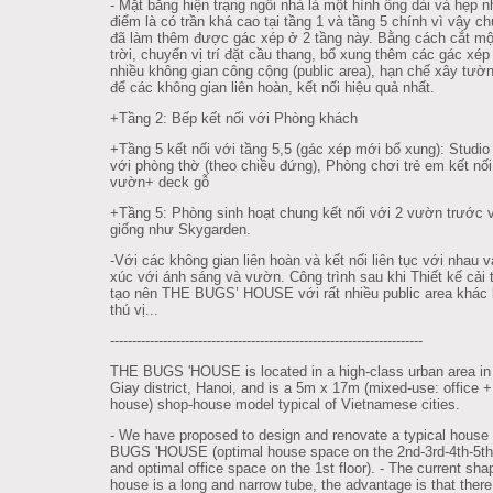
- Mặt bằng hiện trạng ngôi nhà là một hình ống dài và hẹp 
điểm là có trần khá cao tại tầng 1 và tầng 5 chính vì vậy ch
đã làm thêm được gác xép ở 2 tầng này. Bằng cách cắt mộ
trời, chuyển vị trí đặt cầu thang, bổ xung thêm các gác xép 
nhiều không gian công cộng (public area), hạn chế xây tườ
để các không gian liên hoàn, kết nối hiệu quả nhất.
+Tầng 2: Bếp kết nối với Phòng khách
+Tầng 5 kết nối với tầng 5,5 (gác xép mới bổ xung): Studio 
với phòng thờ (theo chiều đứng), Phòng chơi trẻ em kết nối
vườn+ deck gỗ
+Tầng 5: Phòng sinh hoạt chung kết nối với 2 vườn trước 
giống như Skygarden.
-Với các không gian liên hoàn và kết nối liên tục với nhau v
xúc với ánh sáng và vườn. Công trình sau khi Thiết kế cải 
tạo nên THE BUGS’ HOUSE với rất nhiều public area khác 
thú vị...
--------------------------------------------------------
---------------
THE BUGS 'HOUSE is located in a high-class urban area i
Giay district, Hanoi, and is a 5m x 17m (mixed-use: office 
house) shop-house model typical of Vietnamese cities.
- We have proposed to design and renovate a typical house
BUGS 'HOUSE (optimal house space on the 2nd-3rd-4th-5th 
and optimal office space on the 1st floor). - The current sha
house is a long and narrow tube, the advantage is that there