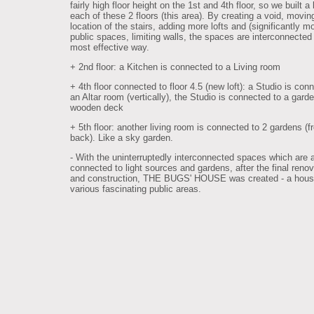
fairly high floor height on the 1st and 4th floor, so we built a 
each of these 2 floors (this area). By creating a void, movin
location of the stairs, adding more lofts and (significantly m
public spaces, limiting walls, the spaces are interconnected 
most effective way.
+ 2nd floor: a Kitchen is connected to a Living room
+ 4th floor connected to floor 4.5 (new loft): a Studio is con
an Altar room (vertically), the Studio is connected to a gard
wooden deck
+ 5th floor: another living room is connected to 2 gardens (f
back). Like a sky garden.
- With the uninterruptedly interconnected spaces which are 
connected to light sources and gardens, after the final renov
and construction, THE BUGS' HOUSE was created - a hous
various fascinating public areas.