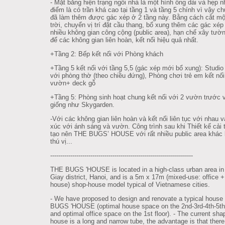
- Mặt bằng hiện trạng ngôi nhà là một hình ống dài và hẹp 
điểm là có trần khá cao tại tầng 1 và tầng 5 chính vì vậy ch
đã làm thêm được gác xép ở 2 tầng này. Bằng cách cắt mộ
trời, chuyển vị trí đặt cầu thang, bổ xung thêm các gác xép 
nhiều không gian công cộng (public area), hạn chế xây tườ
để các không gian liên hoàn, kết nối hiệu quả nhất.
+Tầng 2: Bếp kết nối với Phòng khách
+Tầng 5 kết nối với tầng 5,5 (gác xép mới bổ xung): Studio 
với phòng thờ (theo chiều đứng), Phòng chơi trẻ em kết nối
vườn+ deck gỗ
+Tầng 5: Phòng sinh hoạt chung kết nối với 2 vườn trước 
giống như Skygarden.
-Với các không gian liên hoàn và kết nối liên tục với nhau v
xúc với ánh sáng và vườn. Công trình sau khi Thiết kế cải 
tạo nên THE BUGS’ HOUSE với rất nhiều public area khác 
thú vị...
--------------------------------------------------------
---------------
THE BUGS 'HOUSE is located in a high-class urban area i
Giay district, Hanoi, and is a 5m x 17m (mixed-use: office 
house) shop-house model typical of Vietnamese cities.
- We have proposed to design and renovate a typical house
BUGS 'HOUSE (optimal house space on the 2nd-3rd-4th-5th 
and optimal office space on the 1st floor). - The current sha
house is a long and narrow tube, the advantage is that there