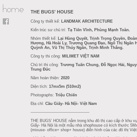
THE BUGS' HOUSE
Công ty thiết kế:
LANDMAK ARCHITECTURE
Kiến trúc sư chủ trì:
Tạ Tiến Vĩnh, Phùng Mạnh Toàn.
Nhóm thiết kế:
Lại Hùng Quyết, Trịnh Trọng Quyền, Đoàn
Hương, Hà Hoài Ly, Trương Quang Đạo, Ngô Thị Ngân 
Quỳnh An, Vũ Thị Thúy Ngân, Trịnh Minh Thắng.
Công ty thi công:
MILIMET VIỆT NAM
Chủ trì thi công:
Trương Tuấn Chung, Đỗ Ngọc Hải, Ngu
Trung Đức
Năm hoàn thiện:
2020
Diện tích:
17mx5m (510m2)
Photographs:
Triệu Chiến
Địa chỉ:
Cầu Giấy- Hà Nội- Việt Nam
------------------------------------------------
THE BUGS’ HOUSE nằm trong khu đô thị cao cấp ở khu v
Giấy- Hà Nội là một mẫu nhà shophouse có kích thước 5
(mixuse- office+ shop+ house) điển hình của các đô thị Việ