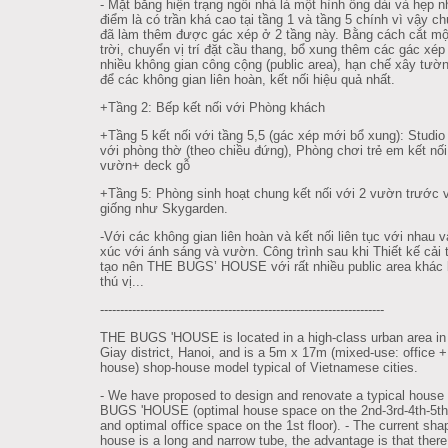
- Mặt bằng hiện trạng ngôi nhà là một hình ống dài và hẹp 
điểm là có trần khá cao tại tầng 1 và tầng 5 chính vì vậy ch
đã làm thêm được gác xép ở 2 tầng này. Bằng cách cắt mộ
trời, chuyển vị trí đặt cầu thang, bổ xung thêm các gác xép 
nhiều không gian công cộng (public area), hạn chế xây tườ
để các không gian liên hoàn, kết nối hiệu quả nhất.
+Tầng 2: Bếp kết nối với Phòng khách
+Tầng 5 kết nối với tầng 5,5 (gác xép mới bổ xung): Studio 
với phòng thờ (theo chiều đứng), Phòng chơi trẻ em kết nối
vườn+ deck gỗ
+Tầng 5: Phòng sinh hoạt chung kết nối với 2 vườn trước 
giống như Skygarden.
-Với các không gian liên hoàn và kết nối liên tục với nhau v
xúc với ánh sáng và vườn. Công trình sau khi Thiết kế cải 
tạo nên THE BUGS’ HOUSE với rất nhiều public area khác 
thú vị...
--------------------------------------------------------
---------------
THE BUGS 'HOUSE is located in a high-class urban area i
Giay district, Hanoi, and is a 5m x 17m (mixed-use: office 
house) shop-house model typical of Vietnamese cities.
- We have proposed to design and renovate a typical house
BUGS 'HOUSE (optimal house space on the 2nd-3rd-4th-5th 
and optimal office space on the 1st floor). - The current sha
house is a long and narrow tube, the advantage is that there