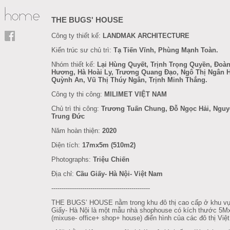
THE BUGS' HOUSE
Công ty thiết kế:
LANDMAK ARCHITECTURE
Kiến trúc sư chủ trì:
Tạ Tiến Vĩnh, Phùng Mạnh Toàn.
Nhóm thiết kế:
Lại Hùng Quyết, Trịnh Trọng Quyền, Đoàn
Hương, Hà Hoài Ly, Trương Quang Đạo, Ngô Thị Ngân 
Quỳnh An, Vũ Thị Thúy Ngân, Trịnh Minh Thắng.
Công ty thi công:
MILIMET VIỆT NAM
Chủ trì thi công:
Trương Tuấn Chung, Đỗ Ngọc Hải, Ngu
Trung Đức
Năm hoàn thiện:
2020
Diện tích:
17mx5m (510m2)
Photographs:
Triệu Chiến
Địa chỉ:
Cầu Giấy- Hà Nội- Việt Nam
------------------------------------------------
THE BUGS’ HOUSE nằm trong khu đô thị cao cấp ở khu v
Giấy- Hà Nội là một mẫu nhà shophouse có kích thước 5
(mixuse- office+ shop+ house) điển hình của các đô thị Việ