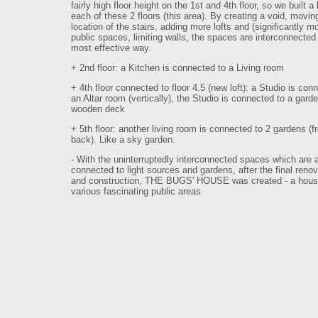
fairly high floor height on the 1st and 4th floor, so we built a 
each of these 2 floors (this area). By creating a void, movin
location of the stairs, adding more lofts and (significantly m
public spaces, limiting walls, the spaces are interconnected 
most effective way.
+ 2nd floor: a Kitchen is connected to a Living room
+ 4th floor connected to floor 4.5 (new loft): a Studio is con
an Altar room (vertically), the Studio is connected to a gard
wooden deck
+ 5th floor: another living room is connected to 2 gardens (f
back). Like a sky garden.
- With the uninterruptedly interconnected spaces which are 
connected to light sources and gardens, after the final renov
and construction, THE BUGS' HOUSE was created - a hous
various fascinating public areas.