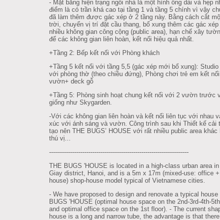
- Mặt bằng hiện trạng ngôi nhà là một hình ống dài và hẹp 
điểm là có trần khá cao tại tầng 1 và tầng 5 chính vì vậy ch
đã làm thêm được gác xép ở 2 tầng này. Bằng cách cắt mộ
trời, chuyển vị trí đặt cầu thang, bổ xung thêm các gác xép 
nhiều không gian công cộng (public area), hạn chế xây tườ
để các không gian liên hoàn, kết nối hiệu quả nhất.
+Tầng 2: Bếp kết nối với Phòng khách
+Tầng 5 kết nối với tầng 5,5 (gác xép mới bổ xung): Studio 
với phòng thờ (theo chiều đứng), Phòng chơi trẻ em kết nối
vườn+ deck gỗ
+Tầng 5: Phòng sinh hoạt chung kết nối với 2 vườn trước 
giống như Skygarden.
-Với các không gian liên hoàn và kết nối liên tục với nhau v
xúc với ánh sáng và vườn. Công trình sau khi Thiết kế cải 
tạo nên THE BUGS’ HOUSE với rất nhiều public area khác 
thú vị...
--------------------------------------------------------
---------------
THE BUGS 'HOUSE is located in a high-class urban area i
Giay district, Hanoi, and is a 5m x 17m (mixed-use: office 
house) shop-house model typical of Vietnamese cities.
- We have proposed to design and renovate a typical house
BUGS 'HOUSE (optimal house space on the 2nd-3rd-4th-5th 
and optimal office space on the 1st floor). - The current sha
house is a long and narrow tube, the advantage is that there