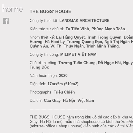
THE BUGS' HOUSE
Công ty thiết kế:
LANDMAK ARCHITECTURE
Kiến trúc sư chủ trì:
Tạ Tiến Vĩnh, Phùng Mạnh Toàn.
Nhóm thiết kế:
Lại Hùng Quyết, Trịnh Trọng Quyền, Đoàn
Hương, Hà Hoài Ly, Trương Quang Đạo, Ngô Thị Ngân 
Quỳnh An, Vũ Thị Thúy Ngân, Trịnh Minh Thắng.
Công ty thi công:
MILIMET VIỆT NAM
Chủ trì thi công:
Trương Tuấn Chung, Đỗ Ngọc Hải, Ngu
Trung Đức
Năm hoàn thiện:
2020
Diện tích:
17mx5m (510m2)
Photographs:
Triệu Chiến
Địa chỉ:
Cầu Giấy- Hà Nội- Việt Nam
------------------------------------------------
THE BUGS’ HOUSE nằm trong khu đô thị cao cấp ở khu v
Giấy- Hà Nội là một mẫu nhà shophouse có kích thước 5
(mixuse- office+ shop+ house) điển hình của các đô thị Việ