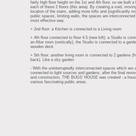
fairly high floor height on the 1st and 4th floor, so we built a 
each of these 2 floors (this area). By creating a void, movin
location of the stairs, adding more lofts and (significantly m
public spaces, limiting walls, the spaces are interconnected 
most effective way.
+ 2nd floor: a Kitchen is connected to a Living room
+ 4th floor connected to floor 4.5 (new loft): a Studio is con
an Altar room (vertically), the Studio is connected to a gard
wooden deck
+ 5th floor: another living room is connected to 2 gardens (f
back). Like a sky garden.
- With the uninterruptedly interconnected spaces which are 
connected to light sources and gardens, after the final renov
and construction, THE BUGS' HOUSE was created - a hous
various fascinating public areas.