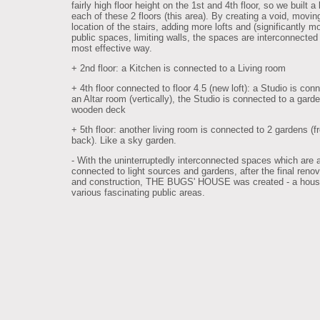
fairly high floor height on the 1st and 4th floor, so we built a 
each of these 2 floors (this area). By creating a void, movin
location of the stairs, adding more lofts and (significantly m
public spaces, limiting walls, the spaces are interconnected 
most effective way.
+ 2nd floor: a Kitchen is connected to a Living room
+ 4th floor connected to floor 4.5 (new loft): a Studio is con
an Altar room (vertically), the Studio is connected to a gard
wooden deck
+ 5th floor: another living room is connected to 2 gardens (f
back). Like a sky garden.
- With the uninterruptedly interconnected spaces which are 
connected to light sources and gardens, after the final renov
and construction, THE BUGS' HOUSE was created - a hous
various fascinating public areas.