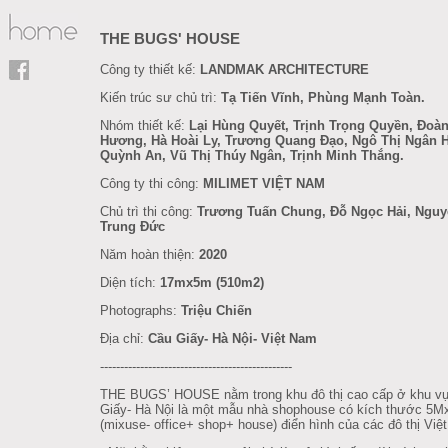
THE BUGS' HOUSE
Công ty thiết kế:
LANDMAK ARCHITECTURE
Kiến trúc sư chủ trì:
Tạ Tiến Vĩnh, Phùng Mạnh Toàn.
Nhóm thiết kế:
Lại Hùng Quyết, Trịnh Trọng Quyền, Đoàn
Hương, Hà Hoài Ly, Trương Quang Đạo, Ngô Thị Ngân 
Quỳnh An, Vũ Thị Thúy Ngân, Trịnh Minh Thắng.
Công ty thi công:
MILIMET VIỆT NAM
Chủ trì thi công:
Trương Tuấn Chung, Đỗ Ngọc Hải, Ngu
Trung Đức
Năm hoàn thiện:
2020
Diện tích:
17mx5m (510m2)
Photographs:
Triệu Chiến
Địa chỉ:
Cầu Giấy- Hà Nội- Việt Nam
------------------------------------------------
THE BUGS’ HOUSE nằm trong khu đô thị cao cấp ở khu v
Giấy- Hà Nội là một mẫu nhà shophouse có kích thước 5
(mixuse- office+ shop+ house) điển hình của các đô thị Việ