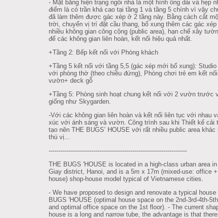
- Mặt bằng hiện trạng ngôi nhà là một hình ống dài và hẹp 
điểm là có trần khá cao tại tầng 1 và tầng 5 chính vì vậy ch
đã làm thêm được gác xép ở 2 tầng này. Bằng cách cắt mộ
trời, chuyển vị trí đặt cầu thang, bổ xung thêm các gác xép 
nhiều không gian công cộng (public area), hạn chế xây tườ
để các không gian liên hoàn, kết nối hiệu quả nhất.
+Tầng 2: Bếp kết nối với Phòng khách
+Tầng 5 kết nối với tầng 5,5 (gác xép mới bổ xung): Studio 
với phòng thờ (theo chiều đứng), Phòng chơi trẻ em kết nối
vườn+ deck gỗ
+Tầng 5: Phòng sinh hoạt chung kết nối với 2 vườn trước 
giống như Skygarden.
-Với các không gian liên hoàn và kết nối liên tục với nhau v
xúc với ánh sáng và vườn. Công trình sau khi Thiết kế cải 
tạo nên THE BUGS’ HOUSE với rất nhiều public area khác 
thú vị...
--------------------------------------------------------
---------------
THE BUGS 'HOUSE is located in a high-class urban area i
Giay district, Hanoi, and is a 5m x 17m (mixed-use: office 
house) shop-house model typical of Vietnamese cities.
- We have proposed to design and renovate a typical house
BUGS 'HOUSE (optimal house space on the 2nd-3rd-4th-5th 
and optimal office space on the 1st floor). - The current sha
house is a long and narrow tube, the advantage is that there