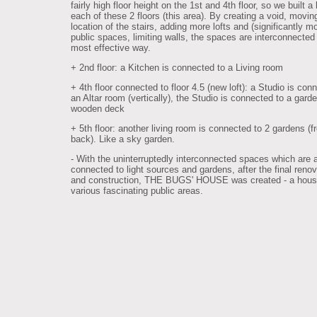
fairly high floor height on the 1st and 4th floor, so we built a 
each of these 2 floors (this area). By creating a void, movin
location of the stairs, adding more lofts and (significantly m
public spaces, limiting walls, the spaces are interconnected 
most effective way.
+ 2nd floor: a Kitchen is connected to a Living room
+ 4th floor connected to floor 4.5 (new loft): a Studio is con
an Altar room (vertically), the Studio is connected to a gard
wooden deck
+ 5th floor: another living room is connected to 2 gardens (f
back). Like a sky garden.
- With the uninterruptedly interconnected spaces which are 
connected to light sources and gardens, after the final renov
and construction, THE BUGS' HOUSE was created - a hous
various fascinating public areas.