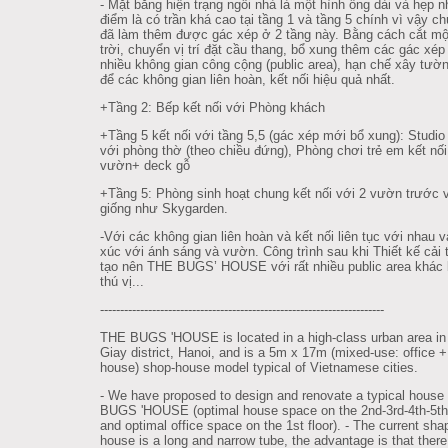
- Mặt bằng hiện trạng ngôi nhà là một hình ống dài và hẹp 
điểm là có trần khá cao tại tầng 1 và tầng 5 chính vì vậy ch
đã làm thêm được gác xép ở 2 tầng này. Bằng cách cắt mộ
trời, chuyển vị trí đặt cầu thang, bổ xung thêm các gác xép 
nhiều không gian công cộng (public area), hạn chế xây tườ
để các không gian liên hoàn, kết nối hiệu quả nhất.
+Tầng 2: Bếp kết nối với Phòng khách
+Tầng 5 kết nối với tầng 5,5 (gác xép mới bổ xung): Studio 
với phòng thờ (theo chiều đứng), Phòng chơi trẻ em kết nối
vườn+ deck gỗ
+Tầng 5: Phòng sinh hoạt chung kết nối với 2 vườn trước 
giống như Skygarden.
-Với các không gian liên hoàn và kết nối liên tục với nhau v
xúc với ánh sáng và vườn. Công trình sau khi Thiết kế cải 
tạo nên THE BUGS’ HOUSE với rất nhiều public area khác 
thú vị...
--------------------------------------------------------
---------------
THE BUGS 'HOUSE is located in a high-class urban area i
Giay district, Hanoi, and is a 5m x 17m (mixed-use: office 
house) shop-house model typical of Vietnamese cities.
- We have proposed to design and renovate a typical house
BUGS 'HOUSE (optimal house space on the 2nd-3rd-4th-5th 
and optimal office space on the 1st floor). - The current sha
house is a long and narrow tube, the advantage is that there