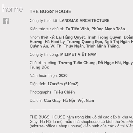
THE BUGS' HOUSE
Công ty thiết kế:
LANDMAK ARCHITECTURE
Kiến trúc sư chủ trì:
Tạ Tiến Vĩnh, Phùng Mạnh Toàn.
Nhóm thiết kế:
Lại Hùng Quyết, Trịnh Trọng Quyền, Đoàn
Hương, Hà Hoài Ly, Trương Quang Đạo, Ngô Thị Ngân 
Quỳnh An, Vũ Thị Thúy Ngân, Trịnh Minh Thắng.
Công ty thi công:
MILIMET VIỆT NAM
Chủ trì thi công:
Trương Tuấn Chung, Đỗ Ngọc Hải, Ngu
Trung Đức
Năm hoàn thiện:
2020
Diện tích:
17mx5m (510m2)
Photographs:
Triệu Chiến
Địa chỉ:
Cầu Giấy- Hà Nội- Việt Nam
------------------------------------------------
THE BUGS’ HOUSE nằm trong khu đô thị cao cấp ở khu v
Giấy- Hà Nội là một mẫu nhà shophouse có kích thước 5
(mixuse- office+ shop+ house) điển hình của các đô thị Việ