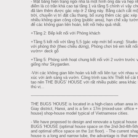
- Mặt bằng hiện trạng ngôi nhà là một hình ống dài và hẹp 
điểm là có trần khá cao tại tầng 1 và tầng 5 chính vì vậy ch
đã làm thêm được gác xép ở 2 tầng này. Bằng cách cắt mộ
trời, chuyển vị trí đặt cầu thang, bổ xung thêm các gác xép 
nhiều không gian công cộng (public area), hạn chế xây tườ
để các không gian liên hoàn, kết nối hiệu quả nhất.
+Tầng 2: Bếp kết nối với Phòng khách
+Tầng 5 kết nối với tầng 5,5 (gác xép mới bổ xung): Studio 
với phòng thờ (theo chiều đứng), Phòng chơi trẻ em kết nối
vườn+ deck gỗ
+Tầng 5: Phòng sinh hoạt chung kết nối với 2 vườn trước 
giống như Skygarden.
-Với các không gian liên hoàn và kết nối liên tục với nhau v
xúc với ánh sáng và vườn. Công trình sau khi Thiết kế cải 
tạo nên THE BUGS’ HOUSE với rất nhiều public area khác 
thú vị...
--------------------------------------------------------
---------------
THE BUGS 'HOUSE is located in a high-class urban area i
Giay district, Hanoi, and is a 5m x 17m (mixed-use: office 
house) shop-house model typical of Vietnamese cities.
- We have proposed to design and renovate a typical house
BUGS 'HOUSE (optimal house space on the 2nd-3rd-4th-5th 
and optimal office space on the 1st floor). - The current sha
house is a long and narrow tube, the advantage is that there