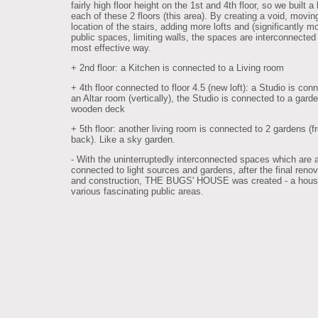
fairly high floor height on the 1st and 4th floor, so we built a 
each of these 2 floors (this area). By creating a void, movin
location of the stairs, adding more lofts and (significantly m
public spaces, limiting walls, the spaces are interconnected 
most effective way.
+ 2nd floor: a Kitchen is connected to a Living room
+ 4th floor connected to floor 4.5 (new loft): a Studio is con
an Altar room (vertically), the Studio is connected to a gard
wooden deck
+ 5th floor: another living room is connected to 2 gardens (f
back). Like a sky garden.
- With the uninterruptedly interconnected spaces which are 
connected to light sources and gardens, after the final renov
and construction, THE BUGS' HOUSE was created - a hous
various fascinating public areas.