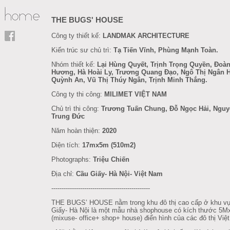
THE BUGS' HOUSE
Công ty thiết kế:
LANDMAK ARCHITECTURE
Kiến trúc sư chủ trì:
Tạ Tiến Vĩnh, Phùng Mạnh Toàn.
Nhóm thiết kế:
Lại Hùng Quyết, Trịnh Trọng Quyền, Đoàn
Hương, Hà Hoài Ly, Trương Quang Đạo, Ngô Thị Ngân 
Quỳnh An, Vũ Thị Thúy Ngân, Trịnh Minh Thắng.
Công ty thi công:
MILIMET VIỆT NAM
Chủ trì thi công:
Trương Tuấn Chung, Đỗ Ngọc Hải, Ngu
Trung Đức
Năm hoàn thiện:
2020
Diện tích:
17mx5m (510m2)
Photographs:
Triệu Chiến
Địa chỉ:
Cầu Giấy- Hà Nội- Việt Nam
------------------------------------------------
THE BUGS’ HOUSE nằm trong khu đô thị cao cấp ở khu v
Giấy- Hà Nội là một mẫu nhà shophouse có kích thước 5
(mixuse- office+ shop+ house) điển hình của các đô thị Việ