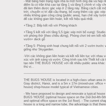
- Mặt bằng hiện trạng ngôi nhà là một hình ống dài và hẹp 
điểm là có trần khá cao tại tầng 1 và tầng 5 chính vì vậy ch
đã làm thêm được gác xép ở 2 tầng này. Bằng cách cắt mộ
trời, chuyển vị trí đặt cầu thang, bổ xung thêm các gác xép 
nhiều không gian công cộng (public area), hạn chế xây tườ
để các không gian liên hoàn, kết nối hiệu quả nhất.
+Tầng 2: Bếp kết nối với Phòng khách
+Tầng 5 kết nối với tầng 5,5 (gác xép mới bổ xung): Studio 
với phòng thờ (theo chiều đứng), Phòng chơi trẻ em kết nối
vườn+ deck gỗ
+Tầng 5: Phòng sinh hoạt chung kết nối với 2 vườn trước 
giống như Skygarden.
-Với các không gian liên hoàn và kết nối liên tục với nhau v
xúc với ánh sáng và vườn. Công trình sau khi Thiết kế cải 
tạo nên THE BUGS’ HOUSE với rất nhiều public area khác 
thú vị...
--------------------------------------------------------
---------------
THE BUGS 'HOUSE is located in a high-class urban area i
Giay district, Hanoi, and is a 5m x 17m (mixed-use: office 
house) shop-house model typical of Vietnamese cities.
- We have proposed to design and renovate a typical house
BUGS 'HOUSE (optimal house space on the 2nd-3rd-4th-5th 
and optimal office space on the 1st floor). - The current sha
house is a long and narrow tube, the advantage is that there