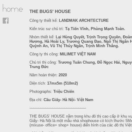
THE BUGS' HOUSE
Công ty thiết kế:
LANDMAK ARCHITECTURE
Kiến trúc sư chủ trì:
Tạ Tiến Vĩnh, Phùng Mạnh Toàn.
Nhóm thiết kế:
Lại Hùng Quyết, Trịnh Trọng Quyền, Đoàn
Hương, Hà Hoài Ly, Trương Quang Đạo, Ngô Thị Ngân 
Quỳnh An, Vũ Thị Thúy Ngân, Trịnh Minh Thắng.
Công ty thi công:
MILIMET VIỆT NAM
Chủ trì thi công:
Trương Tuấn Chung, Đỗ Ngọc Hải, Ngu
Trung Đức
Năm hoàn thiện:
2020
Diện tích:
17mx5m (510m2)
Photographs:
Triệu Chiến
Địa chỉ:
Cầu Giấy- Hà Nội- Việt Nam
------------------------------------------------
THE BUGS’ HOUSE nằm trong khu đô thị cao cấp ở khu v
Giấy- Hà Nội là một mẫu nhà shophouse có kích thước 5
(mixuse- office+ shop+ house) điển hình của các đô thị Việ