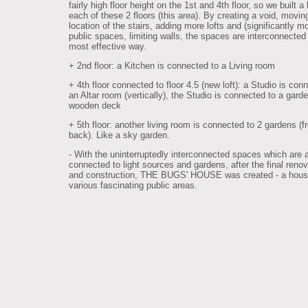
fairly high floor height on the 1st and 4th floor, so we built a 
each of these 2 floors (this area). By creating a void, movin
location of the stairs, adding more lofts and (significantly m
public spaces, limiting walls, the spaces are interconnected 
most effective way.
+ 2nd floor: a Kitchen is connected to a Living room
+ 4th floor connected to floor 4.5 (new loft): a Studio is con
an Altar room (vertically), the Studio is connected to a gard
wooden deck
+ 5th floor: another living room is connected to 2 gardens (f
back). Like a sky garden.
- With the uninterruptedly interconnected spaces which are 
connected to light sources and gardens, after the final renov
and construction, THE BUGS' HOUSE was created - a hous
various fascinating public areas.