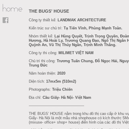
THE BUGS' HOUSE
Công ty thiết kế:
LANDMAK ARCHITECTURE
Kiến trúc sư chủ trì:
Tạ Tiến Vĩnh, Phùng Mạnh Toàn.
Nhóm thiết kế:
Lại Hùng Quyết, Trịnh Trọng Quyền, Đoàn
Hương, Hà Hoài Ly, Trương Quang Đạo, Ngô Thị Ngân 
Quỳnh An, Vũ Thị Thúy Ngân, Trịnh Minh Thắng.
Công ty thi công:
MILIMET VIỆT NAM
Chủ trì thi công:
Trương Tuấn Chung, Đỗ Ngọc Hải, Ngu
Trung Đức
Năm hoàn thiện:
2020
Diện tích:
17mx5m (510m2)
Photographs:
Triệu Chiến
Địa chỉ:
Cầu Giấy- Hà Nội- Việt Nam
------------------------------------------------
THE BUGS’ HOUSE nằm trong khu đô thị cao cấp ở khu v
Giấy- Hà Nội là một mẫu nhà shophouse có kích thước 5
(mixuse- office+ shop+ house) điển hình của các đô thị Việ