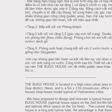
- Mặt bằng hiện trạng ngôi nhà là một hình ống dài và hẹp 
điểm là có trần khá cao tại tầng 1 và tầng 5 chính vì vậy ch
đã làm thêm được gác xép ở 2 tầng này. Bằng cách cắt mộ
trời, chuyển vị trí đặt cầu thang, bổ xung thêm các gác xép 
nhiều không gian công cộng (public area), hạn chế xây tườ
để các không gian liên hoàn, kết nối hiệu quả nhất.
+Tầng 2: Bếp kết nối với Phòng khách
+Tầng 5 kết nối với tầng 5,5 (gác xép mới bổ xung): Studio 
với phòng thờ (theo chiều đứng), Phòng chơi trẻ em kết nối
vườn+ deck gỗ
+Tầng 5: Phòng sinh hoạt chung kết nối với 2 vườn trước 
giống như Skygarden.
-Với các không gian liên hoàn và kết nối liên tục với nhau v
xúc với ánh sáng và vườn. Công trình sau khi Thiết kế cải 
tạo nên THE BUGS’ HOUSE với rất nhiều public area khác 
thú vị...
--------------------------------------------------------
---------------
THE BUGS 'HOUSE is located in a high-class urban area i
Giay district, Hanoi, and is a 5m x 17m (mixed-use: office 
house) shop-house model typical of Vietnamese cities.
- We have proposed to design and renovate a typical house
BUGS 'HOUSE (optimal house space on the 2nd-3rd-4th-5th 
and optimal office space on the 1st floor). - The current sha
house is a long and narrow tube, the advantage is that there