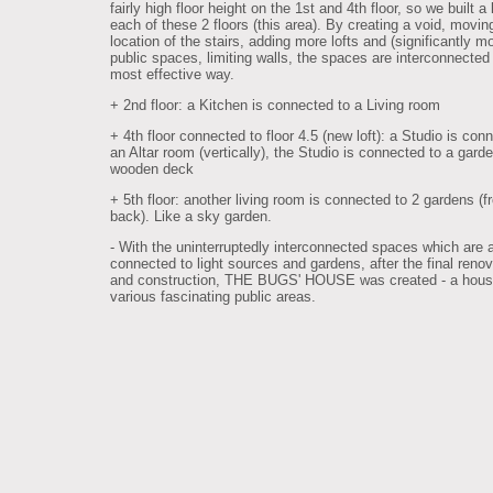
fairly high floor height on the 1st and 4th floor, so we built a 
each of these 2 floors (this area). By creating a void, movin
location of the stairs, adding more lofts and (significantly m
public spaces, limiting walls, the spaces are interconnected 
most effective way.
+ 2nd floor: a Kitchen is connected to a Living room
+ 4th floor connected to floor 4.5 (new loft): a Studio is con
an Altar room (vertically), the Studio is connected to a gard
wooden deck
+ 5th floor: another living room is connected to 2 gardens (f
back). Like a sky garden.
- With the uninterruptedly interconnected spaces which are 
connected to light sources and gardens, after the final renov
and construction, THE BUGS' HOUSE was created - a hous
various fascinating public areas.