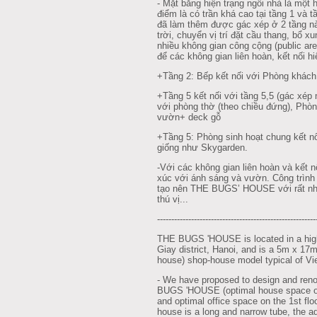
- Mặt bằng hiện trạng ngôi nhà là một
điểm là có trần khá cao tại tầng 1 và t
đã làm thêm được gác xép ở 2 tầng nà
trời, chuyển vị trí đặt cầu thang, bổ 
nhiều không gian công cộng (public ar
để các không gian liên hoàn, kết nối hi
+Tầng 2: Bếp kết nối với Phòng khách
+Tầng 5 kết nối với tầng 5,5 (gác xép 
với phòng thờ (theo chiều đứng), Phòn
vườn+ deck gỗ
+Tầng 5: Phòng sinh hoạt chung kết n
giống như Skygarden.
-Với các không gian liên hoàn và kết nố
xúc với ánh sáng và vườn. Công trình 
tạo nên THE BUGS’ HOUSE với rất nhiề
thú vị...
--------------------------------------------------------
THE BUGS 'HOUSE is located in a high
Giay district, Hanoi, and is a 5m x 17
house) shop-house model typical of Vi
- We have proposed to design and reno
BUGS 'HOUSE (optimal house space on 
and optimal office space on the 1st floo
house is a long and narrow tube, the ad