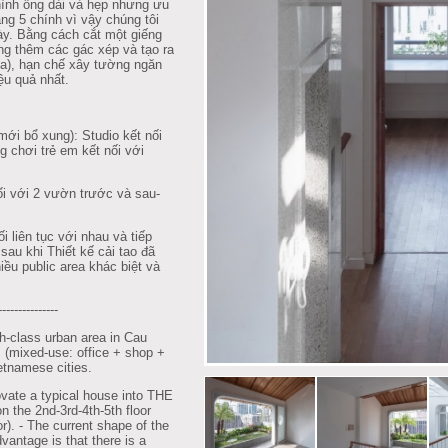
 hình ống dài và hẹp nhưng ưu
ầng 5 chính vì vậy chúng tôi
y. Bằng cách cắt một giếng
xung thêm các gác xép và tạo ra
ea), hạn chế xây tường ngăn
ệu quả nhất.
mới bổ xung): Studio kết nối
g chơi trẻ em kết nối với
ối với 2 vườn trước và sau-
i liên tục với nhau và tiếp
sau khi Thiết kế cải tao đã
u public area khác biệt và
---------------
-class urban area in Cau
m (mixed-use: office + shop +
etnamese cities.
vate a typical house into THE
the 2nd-3rd-4th-5th floor
r). - The current shape of the
vantage is that there is a