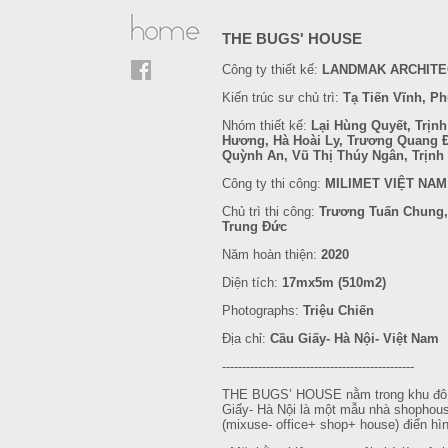
THE BUGS' HOUSE
Công ty thiết kế:
LANDMAK ARCHIT
Kiến trúc sư chủ trì:
Tạ Tiến Vĩnh, P
Nhóm thiết kế:
Lại Hùng Quyết, Trịn
Hương, Hà Hoài Ly, Trương Quang Đ
Quỳnh An, Vũ Thị Thúy Ngân, Trịnh
Công ty thi công:
MILIMET VIỆT NAM
Chủ trì thi công:
Trương Tuấn Chung,
Trung Đức
Năm hoàn thiện:
2020
Diện tích:
17mx5m (510m2)
Photographs:
Triệu Chiến
Địa chỉ:
Cầu Giấy- Hà Nội- Việt Nam
------------------------------------------------
THE BUGS’ HOUSE nằm trong khu đô t
Giấy- Hà Nội là một mẫu nhà shopho
(mixuse- office+ shop+ house) điển hì