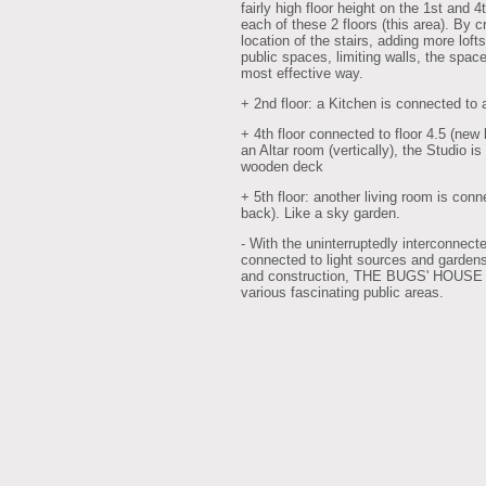
fairly high floor height on the 1st and 4t
each of these 2 floors (this area). By 
location of the stairs, adding more loft
public spaces, limiting walls, the spac
most effective way.
+ 2nd floor: a Kitchen is connected to 
+ 4th floor connected to floor 4.5 (new 
an Altar room (vertically), the Studio 
wooden deck
+ 5th floor: another living room is con
back). Like a sky garden.
- With the uninterruptedly interconnec
connected to light sources and gardens,
and construction, THE BUGS' HOUSE w
various fascinating public areas.