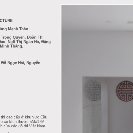
ECTURE
hùng Mạnh Toàn.
h Trọng Quyền, Đoàn Thị
ạo, Ngô Thị Ngân Hà, Đặng
 Minh Thắng.
 Đỗ Ngọc Hải, Nguyễn
hị cao cấp ở khu vực Cầu
use có kích thước 5Mx17M
nh của các đô thị Việt Nam.