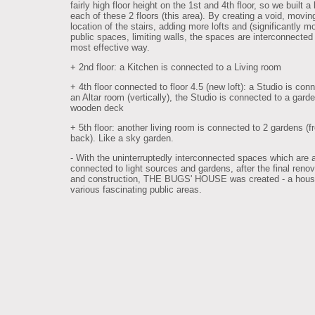
fairly high floor height on the 1st and 4th floor, so we built a 
each of these 2 floors (this area). By creating a void, movin
location of the stairs, adding more lofts and (significantly m
public spaces, limiting walls, the spaces are interconnected 
most effective way.
+ 2nd floor: a Kitchen is connected to a Living room
+ 4th floor connected to floor 4.5 (new loft): a Studio is con
an Altar room (vertically), the Studio is connected to a gard
wooden deck
+ 5th floor: another living room is connected to 2 gardens (f
back). Like a sky garden.
- With the uninterruptedly interconnected spaces which are 
connected to light sources and gardens, after the final renov
and construction, THE BUGS' HOUSE was created - a hous
various fascinating public areas.