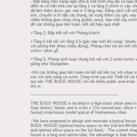
- Mặt bằng hiện trạng ngôi nhà là một hình ống dài và hẹp 
điểm là có trần khá cao tại tầng 1 và tầng 5 chính vì vậy ch
đã làm thêm được gác xép ở 2 tầng này. Bằng cách cắt mộ
trời, chuyển vị trí đặt cầu thang, bổ xung thêm các gác xép 
nhiều không gian công cộng (public area), hạn chế xây tườ
để các không gian liên hoàn, kết nối hiệu quả nhất.
+Tầng 2: Bếp kết nối với Phòng khách
+Tầng 5 kết nối với tầng 5,5 (gác xép mới bổ xung): Studio 
với phòng thờ (theo chiều đứng), Phòng chơi trẻ em kết nối
vườn+ deck gỗ
+Tầng 5: Phòng sinh hoạt chung kết nối với 2 vườn trước 
giống như Skygarden.
-Với các không gian liên hoàn và kết nối liên tục với nhau v
xúc với ánh sáng và vườn. Công trình sau khi Thiết kế cải 
tạo nên THE BUGS’ HOUSE với rất nhiều public area khác 
thú vị...
--------------------------------------------------------
---------------
THE BUGS 'HOUSE is located in a high-class urban area i
Giay district, Hanoi, and is a 5m x 17m (mixed-use: office 
house) shop-house model typical of Vietnamese cities.
- We have proposed to design and renovate a typical house
BUGS 'HOUSE (optimal house space on the 2nd-3rd-4th-5th 
and optimal office space on the 1st floor). - The current sha
house is a long and narrow tube, the advantage is that there