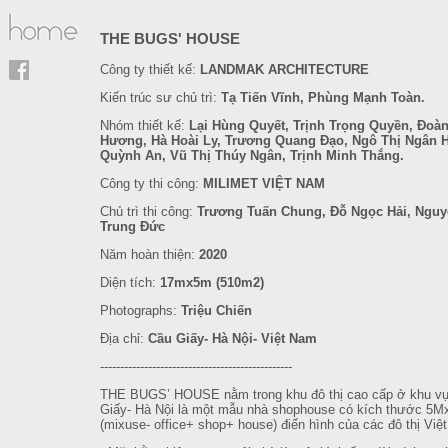
THE BUGS' HOUSE
Công ty thiết kế:
LANDMAK ARCHITECTURE
Kiến trúc sư chủ trì:
Tạ Tiến Vĩnh, Phùng Mạnh Toàn.
Nhóm thiết kế:
Lại Hùng Quyết, Trịnh Trọng Quyền, Đoàn
Hương, Hà Hoài Ly, Trương Quang Đạo, Ngô Thị Ngân 
Quỳnh An, Vũ Thị Thúy Ngân, Trịnh Minh Thắng.
Công ty thi công:
MILIMET VIỆT NAM
Chủ trì thi công:
Trương Tuấn Chung, Đỗ Ngọc Hải, Ngu
Trung Đức
Năm hoàn thiện:
2020
Diện tích:
17mx5m (510m2)
Photographs:
Triệu Chiến
Địa chỉ:
Cầu Giấy- Hà Nội- Việt Nam
------------------------------------------------
THE BUGS’ HOUSE nằm trong khu đô thị cao cấp ở khu v
Giấy- Hà Nội là một mẫu nhà shophouse có kích thước 5
(mixuse- office+ shop+ house) điển hình của các đô thị Việ