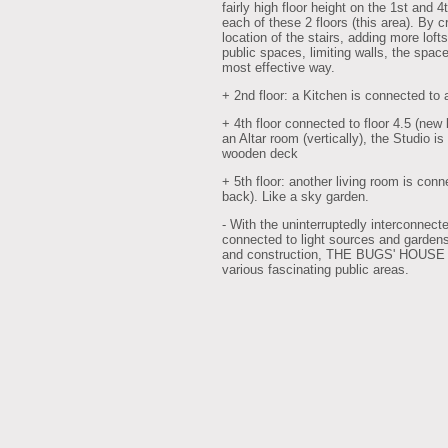
fairly high floor height on the 1st and 4t
each of these 2 floors (this area). By 
location of the stairs, adding more loft
public spaces, limiting walls, the spac
most effective way.
+ 2nd floor: a Kitchen is connected to 
+ 4th floor connected to floor 4.5 (new 
an Altar room (vertically), the Studio 
wooden deck
+ 5th floor: another living room is con
back). Like a sky garden.
- With the uninterruptedly interconnec
connected to light sources and gardens,
and construction, THE BUGS' HOUSE w
various fascinating public areas.