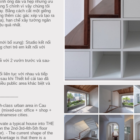
 hình ống dài và hẹp nhưng ưu
ầng 5 chính vì vậy chúng tôi
y. Bằng cách cắt một giếng
xung thêm các gác xép và tạo ra
ea), hạn chế xây tường ngăn
ệu quả nhất.
mới bổ xung): Studio kết nối
g chơi trẻ em kết nối với
ối với 2 vườn trước và sau-
i liên tục với nhau và tiếp
sau khi Thiết kế cải tao đã
u public area khác biệt và
---------------
-class urban area in Cau
m (mixed-use: office + shop +
etnamese cities.
vate a typical house into THE
the 2nd-3rd-4th-5th floor
r). - The current shape of the
vantage is that there is a