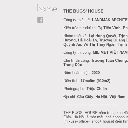
THE BUGS' HOUSE
Công ty thiết kế:
LANDMAK ARCHIT
Kiến trúc sư chủ trì:
Tạ Tiến Vĩnh, P
Nhóm thiết kế:
Lại Hùng Quyết, Trịn
Hương, Hà Hoài Ly, Trương Quang Đ
Quỳnh An, Vũ Thị Thúy Ngân, Trịnh
Công ty thi công:
MILIMET VIỆT NAM
Chủ trì thi công:
Trương Tuấn Chung,
Trung Đức
Năm hoàn thiện:
2020
Diện tích:
17mx5m (510m2)
Photographs:
Triệu Chiến
Địa chỉ:
Cầu Giấy- Hà Nội- Việt Nam
------------------------------------------------
THE BUGS’ HOUSE nằm trong khu đô t
Giấy- Hà Nội là một mẫu nhà shopho
(mixuse- office+ shop+ house) điển hì