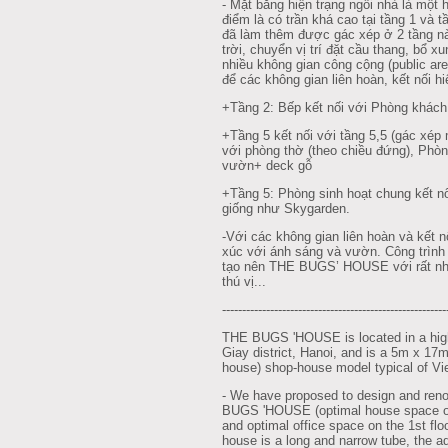
- Mặt bằng hiện trạng ngôi nhà là một
điểm là có trần khá cao tại tầng 1 và t
đã làm thêm được gác xép ở 2 tầng nà
trời, chuyển vị trí đặt cầu thang, bổ 
nhiều không gian công cộng (public ar
để các không gian liên hoàn, kết nối hi
+Tầng 2: Bếp kết nối với Phòng khách
+Tầng 5 kết nối với tầng 5,5 (gác xép 
với phòng thờ (theo chiều đứng), Phòn
vườn+ deck gỗ
+Tầng 5: Phòng sinh hoạt chung kết n
giống như Skygarden.
-Với các không gian liên hoàn và kết nố
xúc với ánh sáng và vườn. Công trình 
tạo nên THE BUGS’ HOUSE với rất nhiề
thú vị...
--------------------------------------------------------
THE BUGS 'HOUSE is located in a high
Giay district, Hanoi, and is a 5m x 17
house) shop-house model typical of Vi
- We have proposed to design and reno
BUGS 'HOUSE (optimal house space on 
and optimal office space on the 1st floo
house is a long and narrow tube, the ad