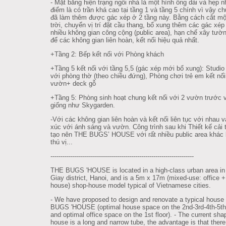
- Mặt bằng hiện trạng ngôi nhà là một hình ống dài và hẹp 
điểm là có trần khá cao tại tầng 1 và tầng 5 chính vì vậy ch
đã làm thêm được gác xép ở 2 tầng này. Bằng cách cắt mộ
trời, chuyển vị trí đặt cầu thang, bổ xung thêm các gác xép 
nhiều không gian công cộng (public area), hạn chế xây tườ
để các không gian liên hoàn, kết nối hiệu quả nhất.
+Tầng 2: Bếp kết nối với Phòng khách
+Tầng 5 kết nối với tầng 5,5 (gác xép mới bổ xung): Studio 
với phòng thờ (theo chiều đứng), Phòng chơi trẻ em kết nối
vườn+ deck gỗ
+Tầng 5: Phòng sinh hoạt chung kết nối với 2 vườn trước 
giống như Skygarden.
-Với các không gian liên hoàn và kết nối liên tục với nhau v
xúc với ánh sáng và vườn. Công trình sau khi Thiết kế cải 
tạo nên THE BUGS’ HOUSE với rất nhiều public area khác 
thú vị...
--------------------------------------------------------
---------------
THE BUGS 'HOUSE is located in a high-class urban area i
Giay district, Hanoi, and is a 5m x 17m (mixed-use: office 
house) shop-house model typical of Vietnamese cities.
- We have proposed to design and renovate a typical house
BUGS 'HOUSE (optimal house space on the 2nd-3rd-4th-5th 
and optimal office space on the 1st floor). - The current sha
house is a long and narrow tube, the advantage is that there