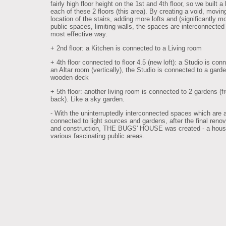
fairly high floor height on the 1st and 4th floor, so we built a 
each of these 2 floors (this area). By creating a void, movin
location of the stairs, adding more lofts and (significantly m
public spaces, limiting walls, the spaces are interconnected 
most effective way.
+ 2nd floor: a Kitchen is connected to a Living room
+ 4th floor connected to floor 4.5 (new loft): a Studio is con
an Altar room (vertically), the Studio is connected to a gard
wooden deck
+ 5th floor: another living room is connected to 2 gardens (f
back). Like a sky garden.
- With the uninterruptedly interconnected spaces which are 
connected to light sources and gardens, after the final renov
and construction, THE BUGS' HOUSE was created - a hous
various fascinating public areas.