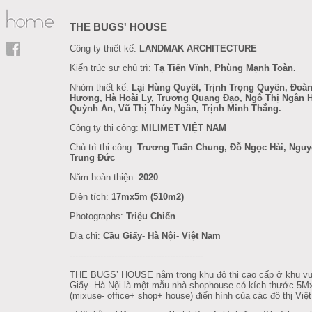
THE BUGS' HOUSE
Công ty thiết kế:
LANDMAK ARCHITECTURE
Kiến trúc sư chủ trì:
Tạ Tiến Vĩnh, Phùng Mạnh Toàn.
Nhóm thiết kế:
Lại Hùng Quyết, Trịnh Trọng Quyền, Đoàn
Hương, Hà Hoài Ly, Trương Quang Đạo, Ngô Thị Ngân 
Quỳnh An, Vũ Thị Thúy Ngân, Trịnh Minh Thắng.
Công ty thi công:
MILIMET VIỆT NAM
Chủ trì thi công:
Trương Tuấn Chung, Đỗ Ngọc Hải, Ngu
Trung Đức
Năm hoàn thiện:
2020
Diện tích:
17mx5m (510m2)
Photographs:
Triệu Chiến
Địa chỉ:
Cầu Giấy- Hà Nội- Việt Nam
------------------------------------------------
THE BUGS’ HOUSE nằm trong khu đô thị cao cấp ở khu v
Giấy- Hà Nội là một mẫu nhà shophouse có kích thước 5
(mixuse- office+ shop+ house) điển hình của các đô thị Việ